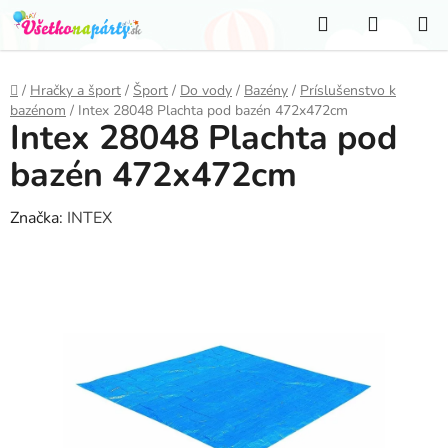
Prejsť
Hľadať
NÁKUP
na
KOŠÍK
obsah
Domov
/
Hračky a šport
/
Šport
/
Do vody
/
Bazény
/
Príslušenstvo k
bazénom
/
Intex 28048 Plachta pod bazén 472x472cm
Intex 28048 Plachta pod
bazén 472x472cm
Značka:
INTEX