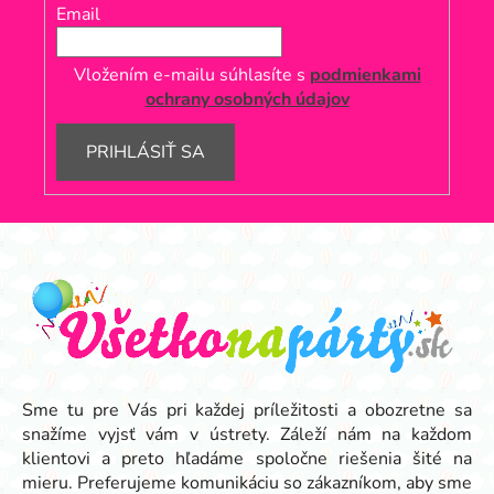
Email
Vložením e-mailu súhlasíte s
podmienkami
ochrany osobných údajov
PRIHLÁSIŤ SA
Z
á
p
ä
t
i
e
Sme tu pre Vás pri každej príležitosti a obozretne sa
snažíme vyjsť vám v ústrety. Záleží nám na každom
klientovi a preto hľadáme spoločne riešenia šité na
mieru. Preferujeme komunikáciu so zákazníkom, aby sme