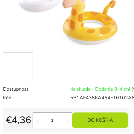
Dostupnosť
Na sklade - Dodanie 3-4 dni
(
Kód:
5B1AF4386A464F10102A
€4,36
DO KOŠÍKA
Jednotková cena: