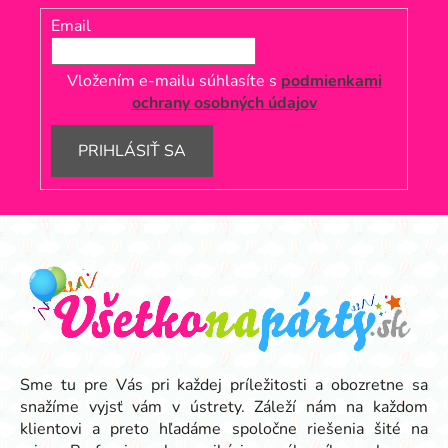
Email
Vložením e-mailu súhlasíte s
podmienkami
ochrany osobných údajov
PRIHLÁSIŤ SA
Z
á
p
ä
t
i
e
Sme tu pre Vás pri každej príležitosti a obozretne sa
snažíme vyjsť vám v ústrety. Záleží nám na každom
klientovi a preto hľadáme spoločne riešenia šité na