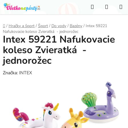
Prejsť
Hľadať
NÁKUP
na
KOŠÍK
obsah
Domov
/
Hračky a šport
/
Šport
/
Do vody
/
Bazény
/
Intex 59221
Nafukovacie koleso Zvieratká - jednorožec
Intex 59221 Nafukovacie
koleso Zvieratká -
jednorožec
Značka:
INTEX