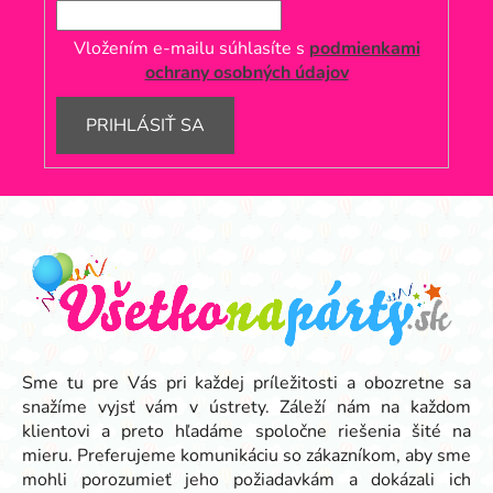
Vložením e-mailu súhlasíte s
podmienkami
ochrany osobných údajov
PRIHLÁSIŤ SA
Z
á
p
ä
t
i
e
Sme tu pre Vás pri každej príležitosti a obozretne sa
snažíme vyjsť vám v ústrety. Záleží nám na každom
klientovi a preto hľadáme spoločne riešenia šité na
mieru. Preferujeme komunikáciu so zákazníkom, aby sme
mohli porozumieť jeho požiadavkám a dokázali ich