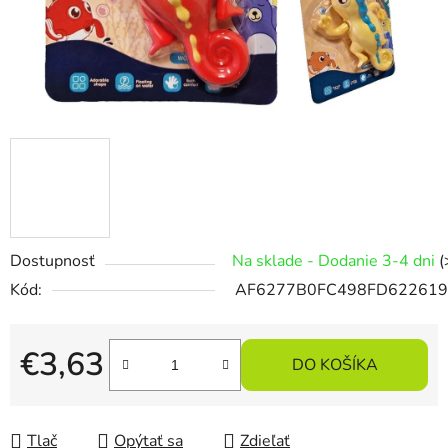
Dostupnosť
Na sklade - Dodanie 3-4 dni
(
Kód:
AF6277B0FC498FD62261
€3,63
DO KOŠÍKA
Jednotková cena:
Tlač
Opýtať sa
Zdieľať