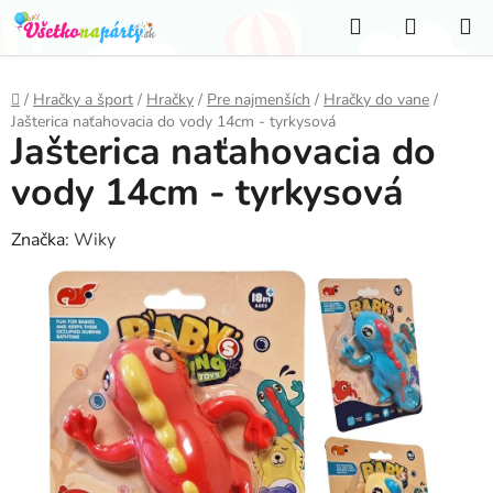
Prejsť
Hľadať
NÁKUP
na
KOŠÍK
obsah
Domov
/
Hračky a šport
/
Hračky
/
Pre najmenších
/
Hračky do vane
/
Jašterica naťahovacia do vody 14cm - tyrkysová
Jašterica naťahovacia do
vody 14cm - tyrkysová
Značka:
Wiky