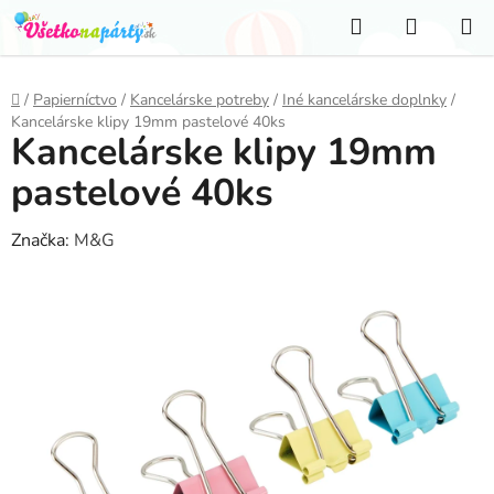
Prejsť
Hľadať
NÁKUP
na
KOŠÍK
obsah
Domov
/
Papierníctvo
/
Kancelárske potreby
/
Iné kancelárske doplnky
/
Kancelárske klipy 19mm pastelové 40ks
Kancelárske klipy 19mm
pastelové 40ks
Značka:
M&G