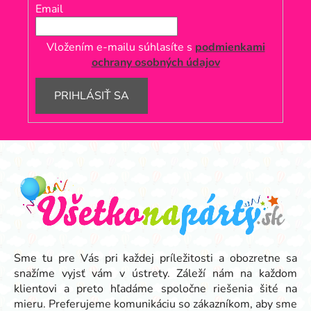
Email
Vložením e-mailu súhlasíte s
podmienkami
ochrany osobných údajov
PRIHLÁSIŤ SA
Z
á
p
ä
t
i
e
Sme tu pre Vás pri každej príležitosti a obozretne sa
snažíme vyjsť vám v ústrety. Záleží nám na každom
klientovi a preto hľadáme spoločne riešenia šité na
mieru. Preferujeme komunikáciu so zákazníkom, aby sme