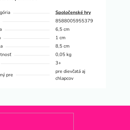
gória
Spoločenské hry
8588005955379
a
6,5 cm
a
1 cm
ka
8,5 cm
tnosť
0,05 kg
3+
pre dievčatá aj
ný pre
chlapcov