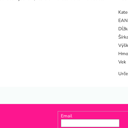
Kate
EAN
Dĺžk
Šírk
Výš
Hmo
Vek
Urče
Email