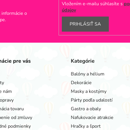
Vložením e-mailu súhlasíte s
po
údajov
 informácie o
pe.
PRIHLÁSIŤ SA
mácie pre vás
Kategórie
Balóny a hélium
ty
Dekorácie
e nám
Masky a kostýmy
opravy
Párty podľa udalostí
ácia tovaru
Gastro a obaly
enie od zmluvy
Nafukovacie atrakcie
dné podmienky
Hračky a šport