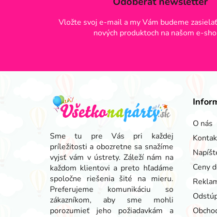
Odoberať newsletter
Vložte svoj e-mail a my Vám budeme zasielať
nových produktoch na našom e-sho
Z
á
Infor
p
ä
O nás
t
Sme tu pre Vás pri každej
Kontak
príležitosti a obozretne sa snažíme
i
Napíšt
vyjsť vám v ústrety. Záleží nám na
e
Ceny d
každom klientovi a preto hľadáme
spoločne riešenia šité na mieru.
Reklam
Preferujeme komunikáciu so
Odstúp
zákazníkom, aby sme mohli
porozumieť jeho požiadavkám a
Obcho