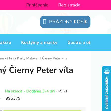
Prihlásenie
Registrácia
PRÁZDNY KOŠÍK
NÁKUPNÝ
KOŠÍK
akcie
Kostýmy a masky
Gastro a obaly
H
enské hry
/
Karty Maľovaný Čierny Peter víla
ý Čierny Peter víla
Na sklade - Dodanie 3-4 dni
(>5 ks)
995379