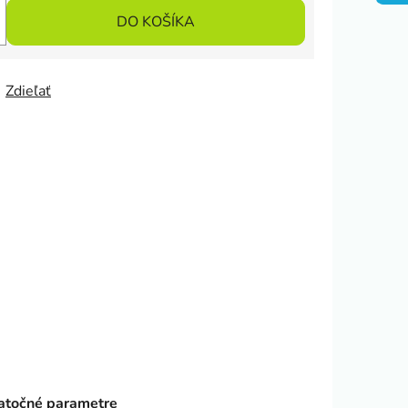
DO KOŠÍKA
Zdieľať
točné parametre