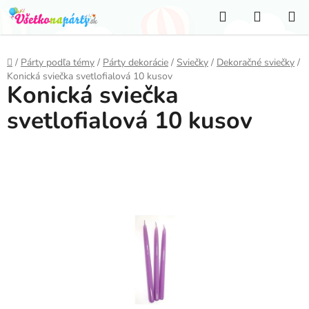
Prejsť
Hľadať
NÁKUP
na
KOŠÍK
obsah
Domov
/
Párty podľa témy
/
Párty dekorácie
/
Sviečky
/
Dekoračné sviečky
/
Konická sviečka svetlofialová 10 kusov
Konická sviečka
svetlofialová 10 kusov