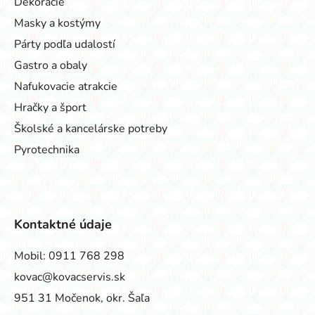
Dekorácie
Masky a kostýmy
Párty podľa udalostí
Gastro a obaly
Nafukovacie atrakcie
Hračky a šport
Školské a kancelárske potreby
Pyrotechnika
Kontaktné údaje
Mobil:
0911 768 298
kovac@kovacservis.sk
951 31 Močenok, okr. Šaľa