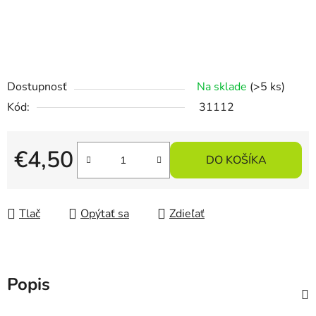
Dostupnosť
Na sklade
(>5 ks)
Kód:
31112
€4,50
DO KOŠÍKA
Jednotková cena:
Tlač
Opýtať sa
Zdieľať
Popis