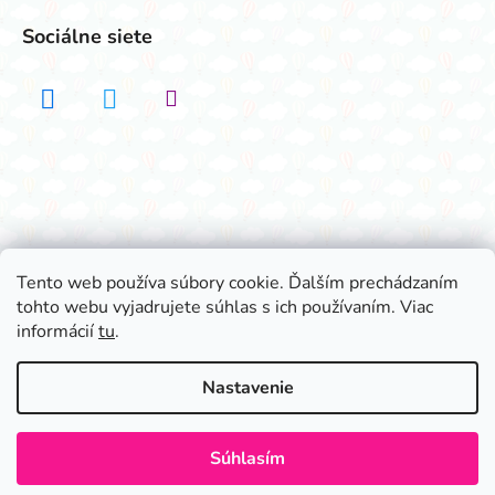
Sociálne siete
Realizovalo štúdio ADATELIER
Tento web používa súbory cookie. Ďalším prechádzaním
tohto webu vyjadrujete súhlas s ich používaním. Viac
Vytvoril Shoptet
informácií
tu
.
Copyright 2026
Všetko na párty
. Všetky práva
vyhradené.
Nastavenie
Súhlasím