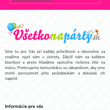
Z
á
p
ä
t
i
e
Sme tu pre Vás pri každej príležitosti a obozretne sa
snažíme vyjsť vám v ústrety. Záleží nám na každom
klientovi a preto hľadáme spoločne riešenia šité na
mieru. Preferujeme komunikáciu so zákazníkom, aby sme
mohli porozumieť jeho požiadavkám a dokázali ich
naplniť.
Informácie pre vás