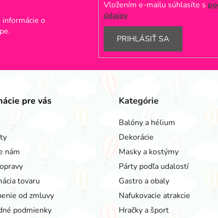
Vložením e-mailu súhlasíte s
po
údajov
 informácie o
pe.
PRIHLÁSIŤ SA
mácie pre vás
Kategórie
Balóny a hélium
ty
Dekorácie
e nám
Masky a kostýmy
opravy
Párty podľa udalostí
ácia tovaru
Gastro a obaly
enie od zmluvy
Nafukovacie atrakcie
dné podmienky
Hračky a šport