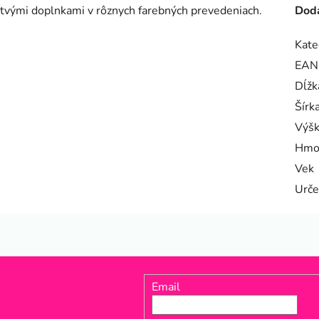
tvými doplnkami v rôznych farebných prevedeniach.
Doda
Kate
EAN
Dĺžk
Šírk
Výš
Hmo
Vek
Urče
Email