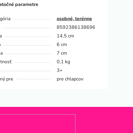
točné parametre
gória
osobné, terénne
8592386138696
a
14,5 cm
a
6 cm
ka
7 cm
tnosť
0,1 kg
3+
ný pre
pre chlapcov