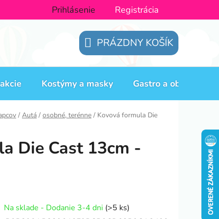
Prihlásenie
Registrácia
PRÁZDNY KOŠÍK
NÁKUPNÝ
KOŠÍK
akcie
Kostýmy a masky
Gastro a obaly
H
lapcov
/
Autá
/
osobné, terénne
/
Kovová formula Die
a Die Cast 13cm -
Na sklade - Dodanie 3-4 dni
(>5 ks)