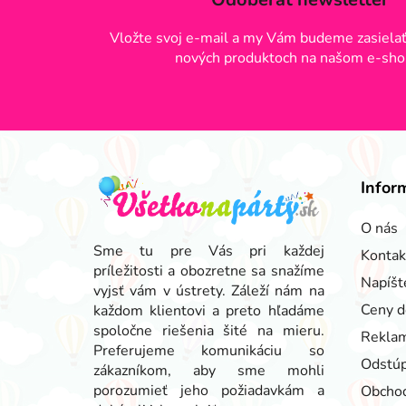
Vložte svoj e-mail a my Vám budeme zasielať
nových produktoch na našom e-sho
Z
á
Infor
p
ä
O nás
t
Sme tu pre Vás pri každej
Kontak
príležitosti a obozretne sa snažíme
i
Napíšt
vyjsť vám v ústrety. Záleží nám na
e
Ceny d
každom klientovi a preto hľadáme
spoločne riešenia šité na mieru.
Reklam
Preferujeme komunikáciu so
Odstúp
zákazníkom, aby sme mohli
porozumieť jeho požiadavkám a
Obcho