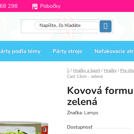
68 298
Pobočky
Moja objednávka
árty podľa témy
Párty stroje
Nafukovacie atr
Domov
/
Hračky a šport
/
Hračky
/
Pre ch
Cast 13cm - zelená
Kovová formul
zelená
Značka:
Lamps
Dostupnosť