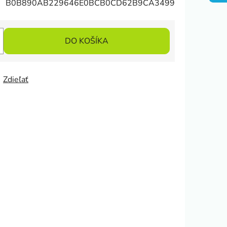
B0B890AB229646E0BCB0CD62B9CA3499
DO KOŠÍKA
Zdieľať