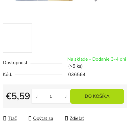
Na sklade - Dodanie 3-4 dni
Dostupnosť
(>5 ks)
Kód:
036564
€5,59
DO KOŠÍKA
Jednotková cena:
Tlač
Opýtať sa
Zdieľať