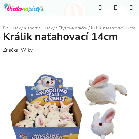
Prejsť
Hľadať
NÁKUP
na
KOŠÍK
obsah
Domov
/
Hračky a šport
/
Hračky
/
Plyšové hračky
/
Králik naťahovací 14cm
Králik naťahovací 14cm
Značka:
Wiky