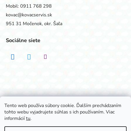
Mobil:
0911 768 298
kovac@kovacservis.sk
951 31 Močenok, okr. Šaľa
Sociálne siete
Realizovalo štúdio ADATELIER
Tento web používa súbory cookie. Ďalším prechádzaním
tohto webu vyjadrujete súhlas s ich používaním. Viac
Vytvoril Shoptet
informácií
tu
.
Copyright 2026
Všetko na párty
. Všetky práva
vyhradené.