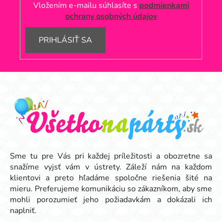
Vložením e-mailu súhlasíte s
podmienkami
ochrany osobných údajov
PRIHLÁSIŤ SA
Z
á
p
ä
t
i
e
Sme tu pre Vás pri každej príležitosti a obozretne sa
snažíme vyjsť vám v ústrety. Záleží nám na každom
klientovi a preto hľadáme spoločne riešenia šité na
mieru. Preferujeme komunikáciu so zákazníkom, aby sme
mohli porozumieť jeho požiadavkám a dokázali ich
naplniť.