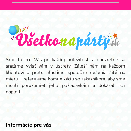
Z
á
p
ä
t
i
e
Sme tu pre Vás pri každej príležitosti a obozretne sa
snažíme vyjsť vám v ústrety. Záleží nám na každom
klientovi a preto hľadáme spoločne riešenia šité na
mieru. Preferujeme komunikáciu so zákazníkom, aby sme
mohli porozumieť jeho požiadavkám a dokázali ich
naplniť.
Informácie pre vás