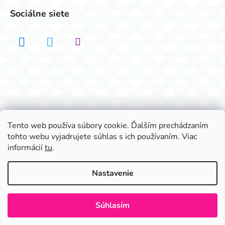
Sociálne siete
Realizovalo štúdio ADATELIER
Tento web používa súbory cookie. Ďalším prechádzaním
tohto webu vyjadrujete súhlas s ich používaním. Viac
Vytvoril Shoptet
informácií
tu
.
Copyright 2026
Všetko na párty
. Všetky práva
vyhradené.
Nastavenie
Súhlasím