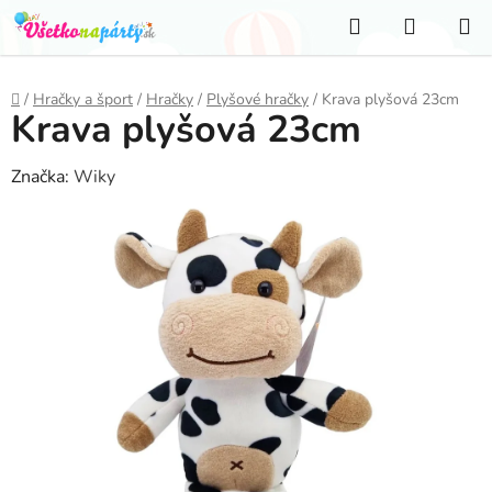
Prejsť
Hľadať
NÁKUP
na
KOŠÍK
obsah
Domov
/
Hračky a šport
/
Hračky
/
Plyšové hračky
/
Krava plyšová 23cm
Krava plyšová 23cm
Značka:
Wiky