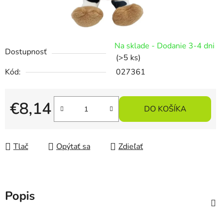
Na sklade - Dodanie 3-4 dni
Dostupnosť
(>5 ks)
Kód:
027361
€8,14
DO KOŠÍKA
Jednotková cena:
Tlač
Opýtať sa
Zdieľať
Popis