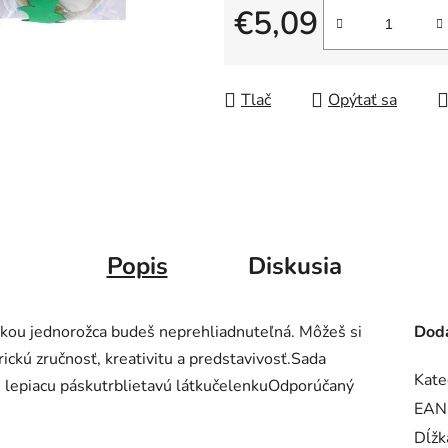
€5,09
Jednotková cena:
Tlač
Opýtať sa
Popis
Diskusia
nkou jednorožca budeš neprehliadnuteľná. Môžeš si
Doda
rickú zručnosť, kreativitu a predstavivosť.Sada
Kate
 lepiacu páskutrblietavú látkučelenkuOdporúčaný
EAN
Dĺžk