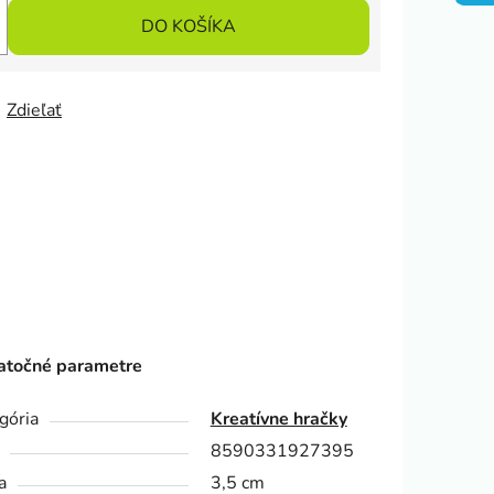
DO KOŠÍKA
Zdieľať
točné parametre
gória
Kreatívne hračky
8590331927395
a
3,5 cm