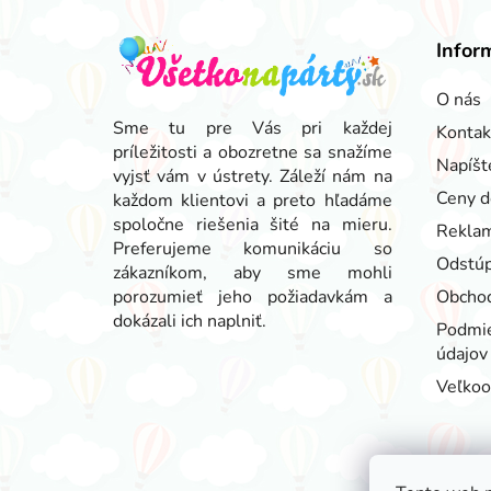
Z
á
Infor
p
ä
O nás
t
Sme tu pre Vás pri každej
Kontak
príležitosti a obozretne sa snažíme
i
Napíšt
vyjsť vám v ústrety. Záleží nám na
e
Ceny d
každom klientovi a preto hľadáme
spoločne riešenia šité na mieru.
Reklam
Preferujeme komunikáciu so
Odstúp
zákazníkom, aby sme mohli
porozumieť jeho požiadavkám a
Obcho
dokázali ich naplniť.
Podmie
údajov
Veľko