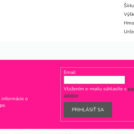
Šírk
Výš
Hmo
Urče
Email
Vložením e-mailu súhlasíte s
po
údajov
 informácie o
pe.
PRIHLÁSIŤ SA