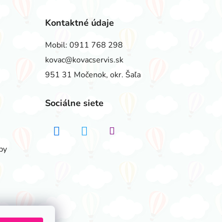
Kontaktné údaje
Mobil:
0911 768 298
kovac@kovacservis.sk
951 31 Močenok, okr. Šaľa
Sociálne siete
by