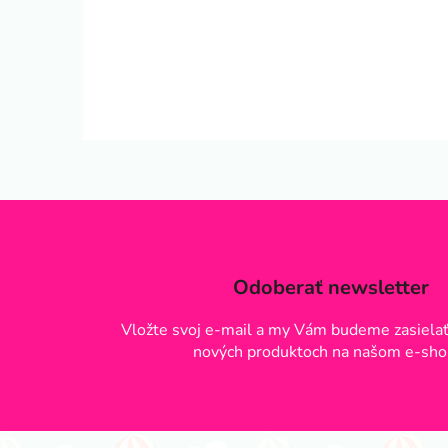
Odoberať newsletter
Vložte svoj e-mail a my Vám budeme zasielať
nových produktoch na našom e-sho