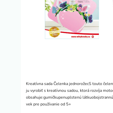
Kreatívna sada Čelenka jednorožecS touto čele
ju vyrobiť s kreatívnou sadou, ktorá rozvíja moto
obsahuje:gumičkupenuplstenú látkuobojstrannú
vek pre používanie od 5+