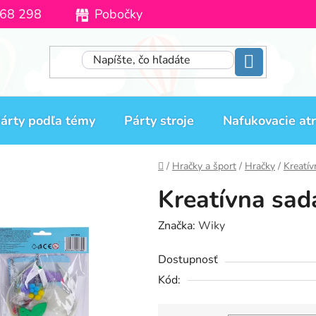
68 298
Pobočky
Moja objednávka
árty podľa témy
Párty stroje
Nafukovacie atr
Domov
/
Hračky a šport
/
Hračky
/
Kreatív
Kreatívna sad
Značka:
Wiky
Dostupnosť
Kód: