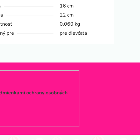
a
16 cm
ka
22 cm
tnosť
0,060 kg
ný pre
pre dievčatá
dmienkami ochrany osobných