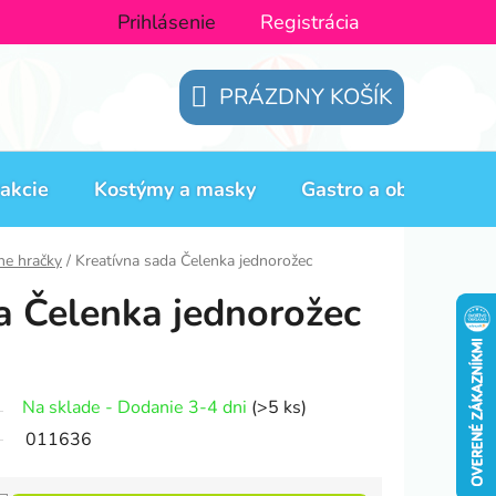
Prihlásenie
Registrácia
PRÁZDNY KOŠÍK
NÁKUPNÝ
KOŠÍK
akcie
Kostýmy a masky
Gastro a obaly
H
ne hračky
/
Kreatívna sada Čelenka jednorožec
a Čelenka jednorožec
Na sklade - Dodanie 3-4 dni
(>5 ks)
011636