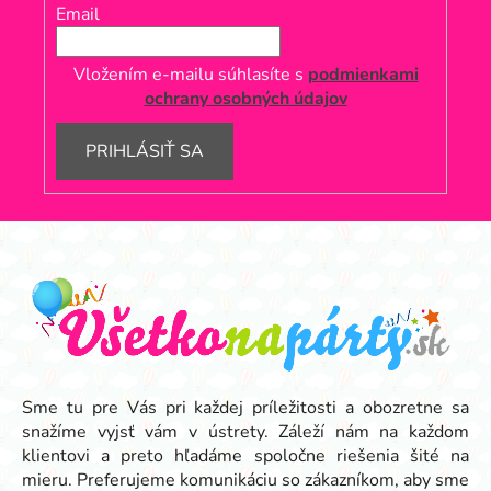
Email
Vložením e-mailu súhlasíte s
podmienkami
ochrany osobných údajov
PRIHLÁSIŤ SA
Z
á
p
ä
t
i
e
Sme tu pre Vás pri každej príležitosti a obozretne sa
snažíme vyjsť vám v ústrety. Záleží nám na každom
klientovi a preto hľadáme spoločne riešenia šité na
mieru. Preferujeme komunikáciu so zákazníkom, aby sme