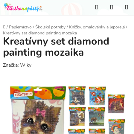
Prejsť
Hľadať
NÁKUP
na
KOŠÍK
obsah
Domov
/
Papierníctvo
/
Školské potreby
/
Knižky, omaľovánky a leporelá
/
Kreatívny set diamond painting mozaika
Kreatívny set diamond
painting mozaika
Značka:
Wiky