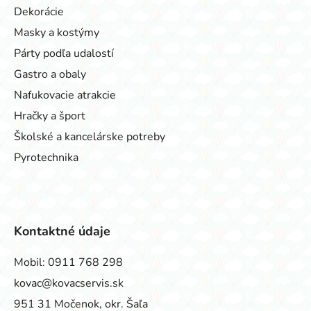
Dekorácie
Masky a kostýmy
Párty podľa udalostí
Gastro a obaly
Nafukovacie atrakcie
Hračky a šport
Školské a kancelárske potreby
Pyrotechnika
Kontaktné údaje
Mobil:
0911 768 298
kovac@kovacservis.sk
951 31 Močenok, okr. Šaľa