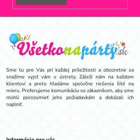
Z
á
p
ä
t
i
e
Sme tu pre Vás pri každej príležitosti a obozretne sa
snažíme vyjsť vám v ústrety. Záleží nám na každom
klientovi a preto hľadáme spoločne riešenia šité na
mieru. Preferujeme komunikáciu so zákazníkom, aby sme
mohli porozumieť jeho požiadavkám a dokázali ich
naplniť.
Informácie pre vás