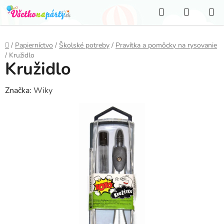
Prejsť
Hľadať
NÁKUP
na
KOŠÍK
obsah
Domov
/
Papierníctvo
/
Školské potreby
/
Pravítka a pomôcky na rysovanie
/
Kružidlo
Kružidlo
Značka:
Wiky