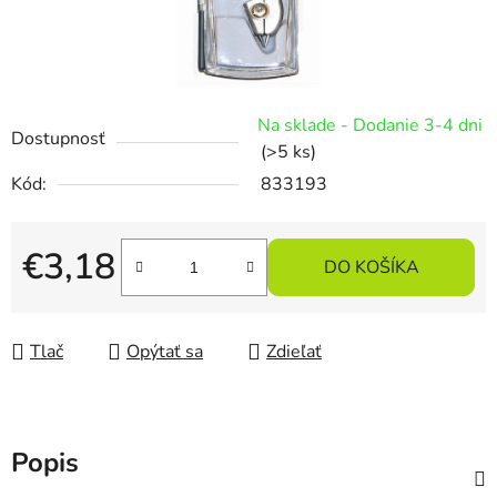
Na sklade - Dodanie 3-4 dni
Dostupnosť
(>5 ks)
Kód:
833193
€3,18
DO KOŠÍKA
Jednotková cena:
Tlač
Opýtať sa
Zdieľať
Popis