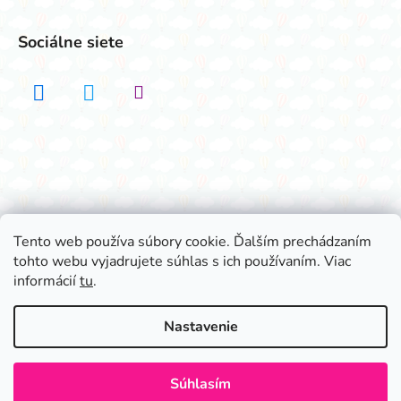
Sociálne siete
Realizovalo štúdio ADATELIER
Tento web používa súbory cookie. Ďalším prechádzaním
tohto webu vyjadrujete súhlas s ich používaním. Viac
Vytvoril Shoptet
informácií
tu
.
Copyright 2026
Všetko na párty
. Všetky práva
vyhradené.
Nastavenie
Súhlasím