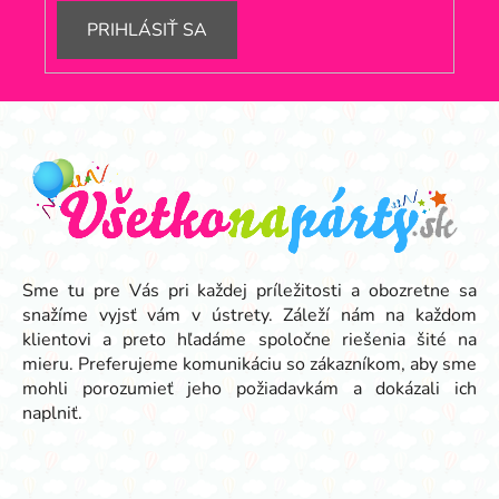
PRIHLÁSIŤ SA
Z
á
p
ä
t
i
e
Sme tu pre Vás pri každej príležitosti a obozretne sa
snažíme vyjsť vám v ústrety. Záleží nám na každom
klientovi a preto hľadáme spoločne riešenia šité na
mieru. Preferujeme komunikáciu so zákazníkom, aby sme
mohli porozumieť jeho požiadavkám a dokázali ich
naplniť.