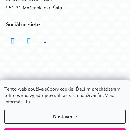
951 31 Močenok, okr. Šaľa
Sociálne siete
Realizovalo štúdio ADATELIER
Tento web používa súbory cookie. Ďalším prechádzaním
tohto webu vyjadrujete súhlas s ich používaním. Viac
Vytvoril Shoptet
informácií
tu
.
Copyright 2026
Všetko na párty
. Všetky práva
vyhradené.
Nastavenie