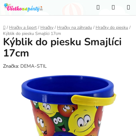
Prejsť
Hľadať
NÁKUP
na
KOŠÍK
obsah
Domov
/
Hračky a šport
/
Hračky
/
Hračky na záhradu
/
Hračky do piesku
/
Kýblik do piesku Smajlíci 17cm
Kýblik do piesku Smajlíci
17cm
Značka:
DEMA-STIL