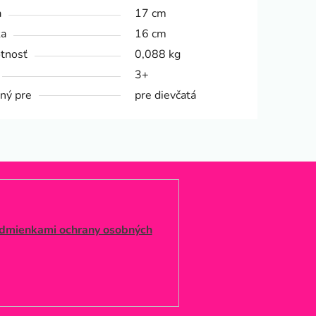
a
17 cm
ka
16 cm
tnosť
0,088 kg
3+
ný pre
pre dievčatá
dmienkami ochrany osobných