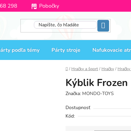
68 298
Pobočky
Moja objednávka
árty podľa témy
Párty stroje
Nafukovacie atr
Domov
/
Hračky a šport
/
Hračky
/
Hračky
Kýblik Froze
Značka:
MONDO-TOYS
Dostupnosť
Kód: