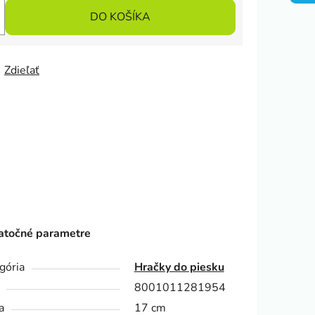
DO KOŠÍKA
Zdieľať
točné parametre
gória
Hračky do piesku
8001011281954
a
17 cm