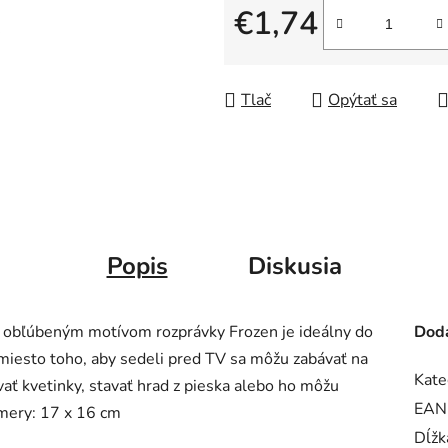
€1,74
Jednotková cena:
Tlač
Opýtať sa
Popis
Diskusia
 obľúbeným motívom rozprávky Frozen je ideálny do
Doda
namiesto toho, aby sedeli pred TV sa môžu zabávať na
Kate
ať kvetinky, stavať hrad z pieska alebo ho môžu
EAN
zmery: 17 x 16 cm
Dĺžk