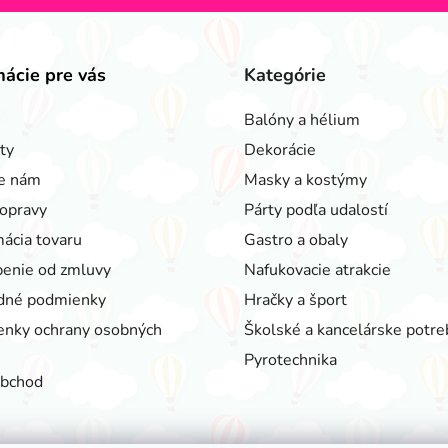
mácie pre vás
Kategórie
Balóny a hélium
ty
Dekorácie
e nám
Masky a kostýmy
opravy
Párty podľa udalostí
ácia tovaru
Gastro a obaly
enie od zmluvy
Nafukovacie atrakcie
dné podmienky
Hračky a šport
nky ochrany osobných
Školské a kancelárske potre
Pyrotechnika
obchod