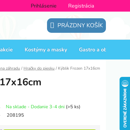
Prihlásenie
Registrácia
PRÁZDNY KOŠÍK
NÁKUPNÝ
KOŠÍK
akcie
Kostýmy a masky
Gastro a obaly
H
 na záhradu
/
Hračky do piesku
/
Kýblik Frozen 17x16cm
n 17x16cm
Na sklade - Dodanie 3-4 dni
(>5 ks)
208195