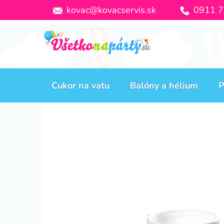
Prejsť
kovac@kovacservis.sk
0911 7
na
obsah
Cukor na vatu
Balóny a hélium
P