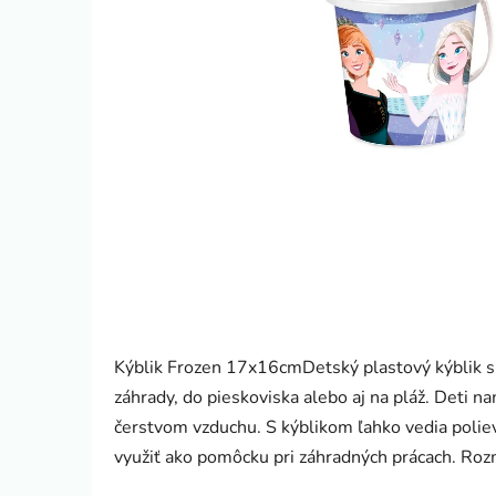
Kýblik Frozen 17x16cmDetský plastový kýblik s
záhrady, do pieskoviska alebo aj na pláž. Deti 
čerstvom vzduchu. S kýblikom ľahko vedia poliev
využiť ako pomôcku pri záhradných prácach. Ro