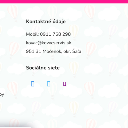
Kontaktné údaje
Mobil:
0911 768 298
kovac@kovacservis.sk
951 31 Močenok, okr. Šaľa
Sociálne siete
by