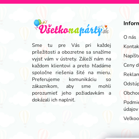
Z
á
Infor
p
ä
O nás
t
Sme tu pre Vás pri každej
Kontak
príležitosti a obozretne sa snažíme
i
Napíšt
vyjsť vám v ústrety. Záleží nám na
e
Ceny d
každom klientovi a preto hľadáme
spoločne riešenia šité na mieru.
Reklam
Preferujeme komunikáciu so
Odstúp
zákazníkom, aby sme mohli
porozumieť jeho požiadavkám a
Obcho
dokázali ich naplniť.
Podmie
údajov
Veľko