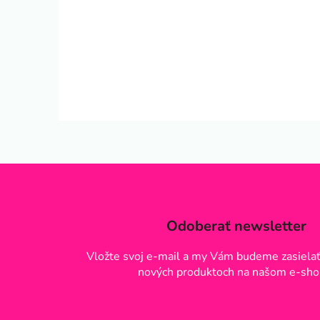
Odoberať newsletter
Vložte svoj e-mail a my Vám budeme zasielať
nových produktoch na našom e-sho