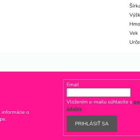
Šírk
Výš
Hmo
Vek
Urče
Email
Vložením e-mailu súhlasíte s
po
údajov
 informácie o
pe.
PRIHLÁSIŤ SA