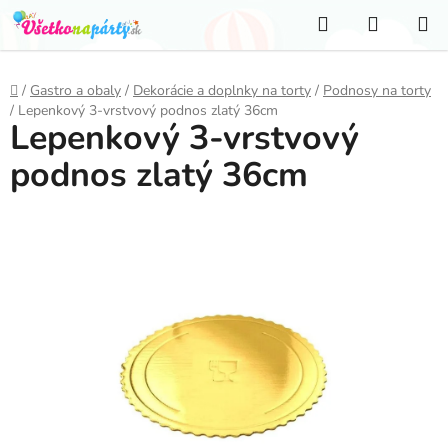
Prejsť
Hľadať
NÁKUP
na
KOŠÍK
obsah
Domov
/
Gastro a obaly
/
Dekorácie a doplnky na torty
/
Podnosy na torty
/
Lepenkový 3-vrstvový podnos zlatý 36cm
Lepenkový 3-vrstvový
podnos zlatý 36cm