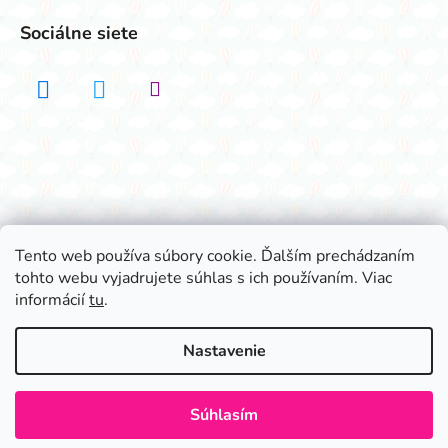
Sociálne siete
Realizovalo štúdio ADATELIER
Tento web používa súbory cookie. Ďalším prechádzaním
tohto webu vyjadrujete súhlas s ich používaním. Viac
Vytvoril Shoptet
informácií
tu
.
Copyright 2026
Všetko na párty
. Všetky práva
vyhradené.
Nastavenie
Súhlasím