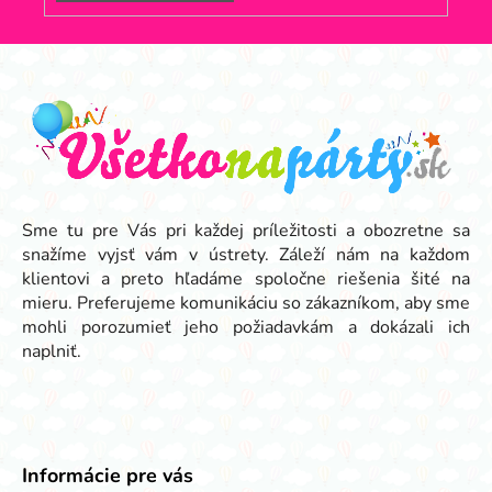
Z
á
p
ä
t
i
e
Sme tu pre Vás pri každej príležitosti a obozretne sa
snažíme vyjsť vám v ústrety. Záleží nám na každom
klientovi a preto hľadáme spoločne riešenia šité na
mieru. Preferujeme komunikáciu so zákazníkom, aby sme
mohli porozumieť jeho požiadavkám a dokázali ich
naplniť.
Informácie pre vás