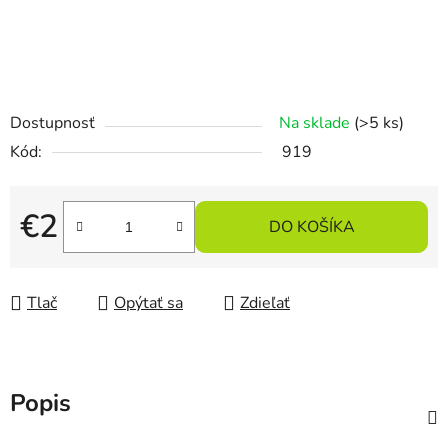
Dostupnosť
Na sklade
(>5 ks)
Kód:
919
€2
DO KOŠÍKA
Jednotková cena:
Tlač
Opýtať sa
Zdieľať
Popis