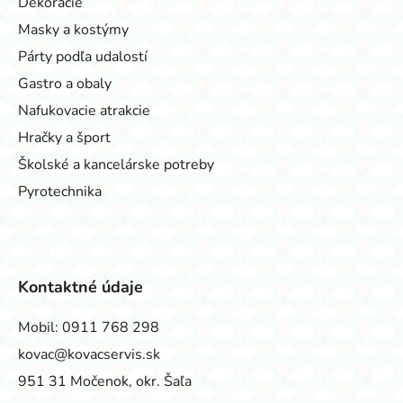
Dekorácie
Masky a kostýmy
Párty podľa udalostí
Gastro a obaly
Nafukovacie atrakcie
Hračky a šport
Školské a kancelárske potreby
Pyrotechnika
Kontaktné údaje
Mobil:
0911 768 298
kovac@kovacservis.sk
951 31 Močenok, okr. Šaľa