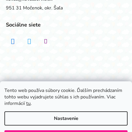
951 31 Močenok, okr. Šaľa
Sociálne siete
Realizovalo štúdio ADATELIER
Tento web používa súbory cookie. Ďalším prechádzaním
tohto webu vyjadrujete súhlas s ich používaním. Viac
Vytvoril Shoptet
informácií
tu
.
Copyright 2026
Všetko na párty
. Všetky práva
vyhradené.
Nastavenie