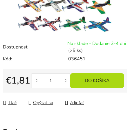
Na sklade - Dodanie 3-4 dni
Dostupnosť
(>5 ks)
Kód:
036451
€1,81
DO KOŠÍKA
Jednotková cena:
Tlač
Opýtať sa
Zdieľať