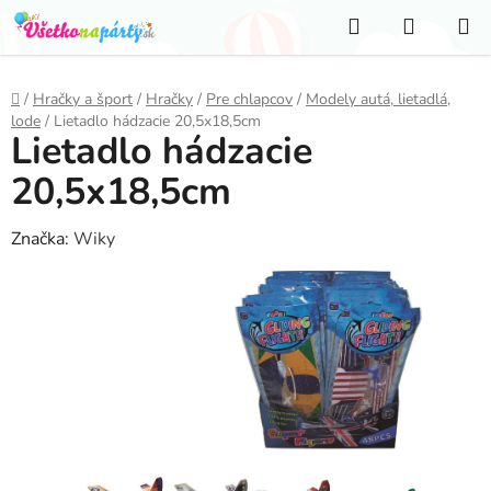
Prejsť
Hľadať
NÁKUP
na
KOŠÍK
obsah
Domov
/
Hračky a šport
/
Hračky
/
Pre chlapcov
/
Modely autá, lietadlá,
lode
/
Lietadlo hádzacie 20,5x18,5cm
Lietadlo hádzacie
20,5x18,5cm
Značka:
Wiky