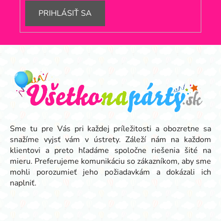
PRIHLÁSIŤ SA
Z
á
p
ä
t
i
e
Sme tu pre Vás pri každej príležitosti a obozretne sa
snažíme vyjsť vám v ústrety. Záleží nám na každom
klientovi a preto hľadáme spoločne riešenia šité na
mieru. Preferujeme komunikáciu so zákazníkom, aby sme
mohli porozumieť jeho požiadavkám a dokázali ich
naplniť.