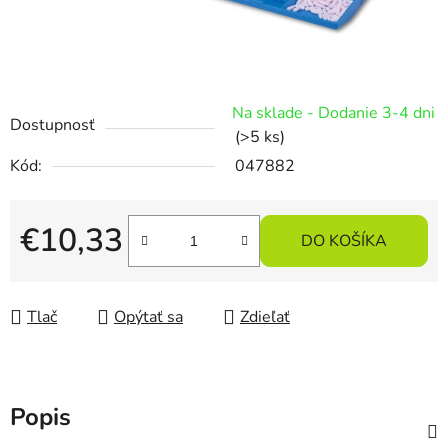
Na sklade - Dodanie 3-4 dni
Dostupnosť
(>5 ks)
Kód:
047882
€10,33
DO KOŠÍKA
Jednotková cena:
Tlač
Opýtať sa
Zdieľať
Popis