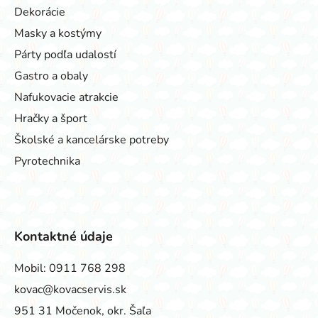
Dekorácie
Masky a kostýmy
Párty podľa udalostí
Gastro a obaly
Nafukovacie atrakcie
Hračky a šport
Školské a kancelárske potreby
Pyrotechnika
Kontaktné údaje
Mobil:
0911 768 298
kovac@kovacservis.sk
951 31 Močenok, okr. Šaľa