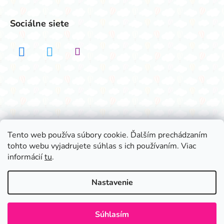
Sociálne siete
Realizovalo štúdio ADATELIER
Tento web používa súbory cookie. Ďalším prechádzaním
tohto webu vyjadrujete súhlas s ich používaním. Viac
Vytvoril Shoptet
informácií
tu
.
Copyright 2026
Všetko na párty
. Všetky práva
vyhradené.
Nastavenie
Súhlasím