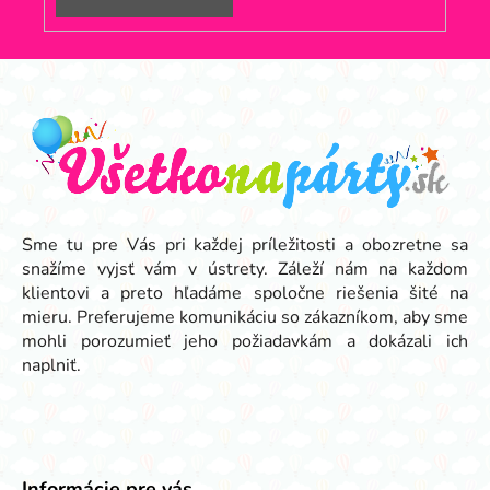
Z
á
p
ä
t
i
e
Sme tu pre Vás pri každej príležitosti a obozretne sa
snažíme vyjsť vám v ústrety. Záleží nám na každom
klientovi a preto hľadáme spoločne riešenia šité na
mieru. Preferujeme komunikáciu so zákazníkom, aby sme
mohli porozumieť jeho požiadavkám a dokázali ich
naplniť.
Informácie pre vás