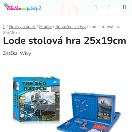
Prejsť
Hľadať
NÁKUP
na
KOŠÍK
obsah
Domov
/
Hračky a šport
/
Hračky
/
Spoločenské hry
/
Lode stolová hra
25x19cm
Lode stolová hra 25x19cm
Značka:
Wiky