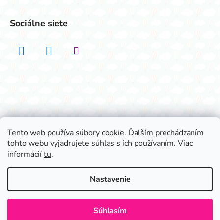
Sociálne siete
Realizovalo štúdio ADATELIER
Tento web používa súbory cookie. Ďalším prechádzaním
tohto webu vyjadrujete súhlas s ich používaním. Viac
Vytvoril Shoptet
informácií
tu
.
Copyright 2026
Všetko na párty
. Všetky práva
vyhradené.
Nastavenie
Súhlasím