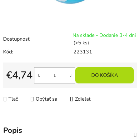
Na sklade - Dodanie 3-4 dni
Dostupnosť
(>5 ks)
Kód:
223131
€4,74
DO KOŠÍKA
Jednotková cena:
Tlač
Opýtať sa
Zdieľať
Popis