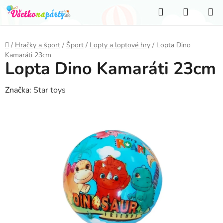
Prejsť
Hľadať
NÁKUP
na
KOŠÍK
obsah
Domov
/
Hračky a šport
/
Šport
/
Lopty a loptové hry
/
Lopta Dino
Kamaráti 23cm
Lopta Dino Kamaráti 23cm
Značka:
Star toys