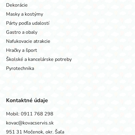
Dekorácie
Masky a kostýmy
Párty podľa udalostí
Gastro a obaly
Nafukovacie atrakcie
Hračky a šport
Školské a kancelárske potreby
Pyrotechnika
Kontaktné údaje
Mobil:
0911 768 298
kovac@kovacservis.sk
951 31 Močenok, okr. Šaľa