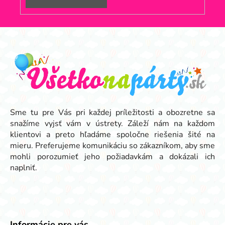
Z
á
p
ä
t
i
e
Sme tu pre Vás pri každej príležitosti a obozretne sa
snažíme vyjsť vám v ústrety. Záleží nám na každom
klientovi a preto hľadáme spoločne riešenia šité na
mieru. Preferujeme komunikáciu so zákazníkom, aby sme
mohli porozumieť jeho požiadavkám a dokázali ich
naplniť.
Informácie pre vás