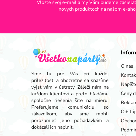
Vložte svoj e-mail a my Vám budeme zasielať
nových produktoch na našom e-sho
Z
á
Infor
p
ä
O nás
t
Sme tu pre Vás pri každej
Kontak
príležitosti a obozretne sa snažíme
i
Napíšt
vyjsť vám v ústrety. Záleží nám na
e
Ceny d
každom klientovi a preto hľadáme
spoločne riešenia šité na mieru.
Reklam
Preferujeme komunikáciu so
Odstúp
zákazníkom, aby sme mohli
porozumieť jeho požiadavkám a
Obcho
dokázali ich naplniť.
Podmie