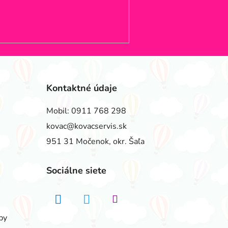
Kontaktné údaje
Mobil:
0911 768 298
kovac@kovacservis.sk
951 31 Močenok, okr. Šaľa
Sociálne siete
by