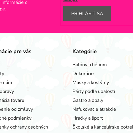
 informácie o
pe.
PRIHLÁSIŤ SA
mácie pre vás
Kategórie
Balóny a hélium
ty
Dekorácie
e nám
Masky a kostýmy
opravy
Párty podľa udalostí
ácia tovaru
Gastro a obaly
enie od zmluvy
Nafukovacie atrakcie
dné podmienky
Hračky a šport
nky ochrany osobných
Školské a kancelárske potre