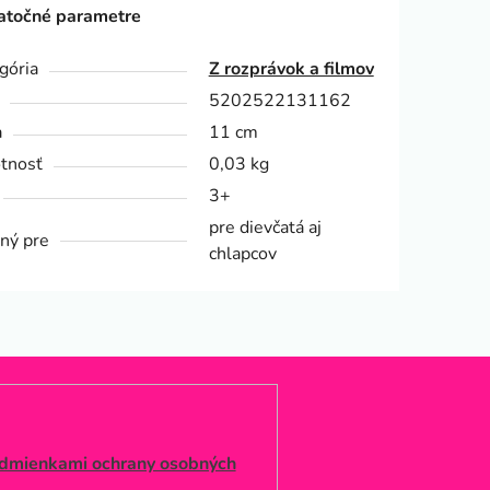
točné parametre
gória
Z rozprávok a filmov
5202522131162
a
11 cm
tnosť
0,03 kg
3+
pre dievčatá aj
ný pre
chlapcov
dmienkami ochrany osobných