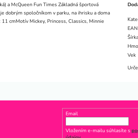
ratká) a McQueen Fun Times Základná športová
Doda
je dobrým spoločníkom v parku, na ihrisku a doma
Kate
ť: 11 cmMotív Mickey, Princess, Classics, Minnie
EAN
Šírk
Hmo
Vek
Urče
Email
Vložením e-mailu súhlasíte s
po
údajov