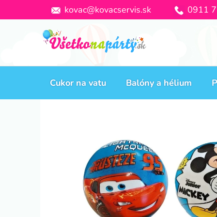
Prejsť
kovac@kovacservis.sk
0911 7
na
obsah
Cukor na vatu
Balóny a hélium
P