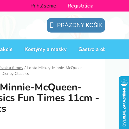
Prihlásenie
Registrácia
PRÁZDNY KOŠÍK
NÁKUPNÝ
KOŠÍK
akcie
Kostýmy a masky
Gastro a obaly
H
ávok a filmov
/
Lopta Mickey-Minnie-McQueen-
 Disney Classics
-Minnie-McQueen-
sics Fun Times 11cm -
cs