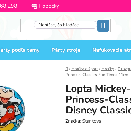
68 298
Pobočky
Moja objednávka
árty podľa témy
Párty stroje
Nafukovacie atr
Domov
/
Hračky a šport
/
Hračky
/
Z rozpr
Princess-Classics Fun Times 11cm -
Lopta Mickey
Princess-Clas
Disney Classi
Značka:
Star toys