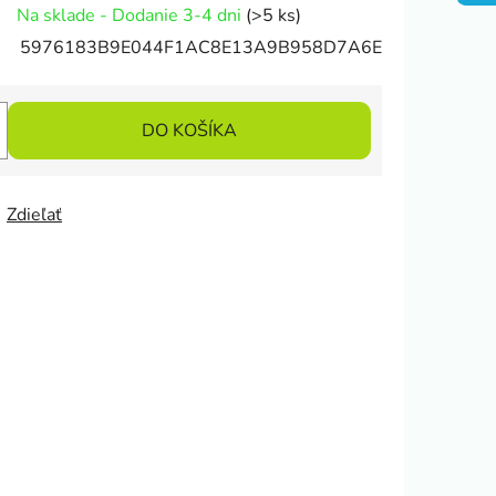
Na sklade - Dodanie 3-4 dni
(>5 ks)
5976183B9E044F1AC8E13A9B958D7A6E
DO KOŠÍKA
Zdieľať