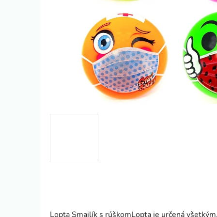
Lopta Smajlík s rúškomLopta je určená všetkým, k