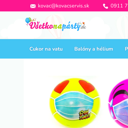
Prejsť
kovac@kovacservis.sk
0911 7
na
obsah
Cukor na vatu
Balóny a hélium
P