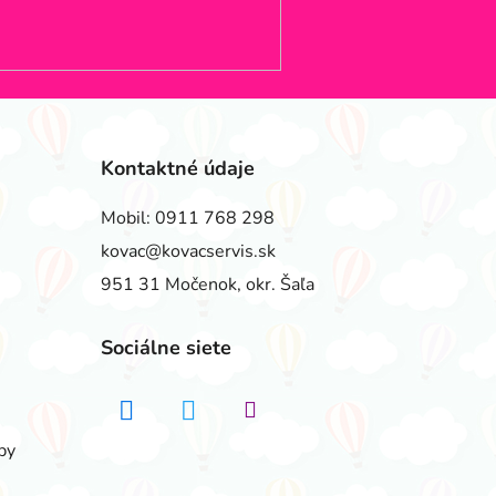
Kontaktné údaje
Mobil:
0911 768 298
kovac@kovacservis.sk
951 31 Močenok, okr. Šaľa
Sociálne siete
by