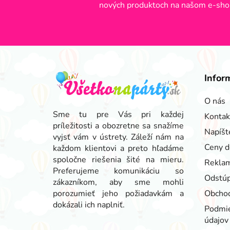
nových produktoch na našom e-sho
Z
á
Infor
p
ä
O nás
t
Sme tu pre Vás pri každej
Kontak
príležitosti a obozretne sa snažíme
i
Napíšt
vyjsť vám v ústrety. Záleží nám na
e
Ceny d
každom klientovi a preto hľadáme
spoločne riešenia šité na mieru.
Reklam
Preferujeme komunikáciu so
Odstúp
zákazníkom, aby sme mohli
porozumieť jeho požiadavkám a
Obcho
dokázali ich naplniť.
Podmie
údajov