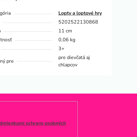
gória
Lopty a loptové hry
5202522130868
a
11 cm
tnosť
0,06 kg
3+
pre dievčatá aj
ný pre
chlapcov
dmienkami ochrany osobných