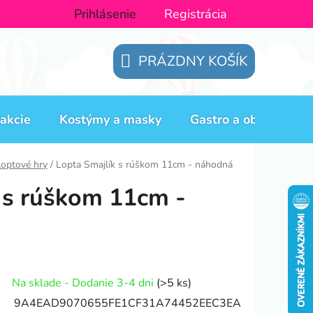
Prihlásenie
Registrácia
PRÁZDNY KOŠÍK
NÁKUPNÝ
KOŠÍK
akcie
Kostýmy a masky
Gastro a obaly
H
loptové hry
/
Lopta Smajlík s rúškom 11cm - náhodná
 s rúškom 11cm -
Na sklade - Dodanie 3-4 dni
(>5 ks)
9A4EAD9070655FE1CF31A74452EEC3EA