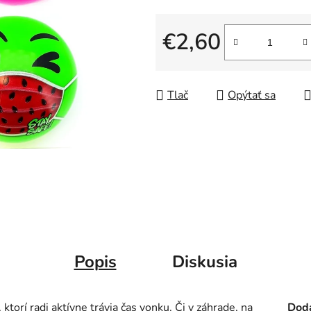
€2,60
Jednotková cena:
Tlač
Opýtať sa
Popis
Diskusia
torí radi aktívne trávia čas vonku. Či v záhrade, na
Doda