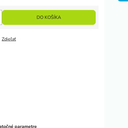
DO KOŠÍKA
Zdieľať
točné parametre