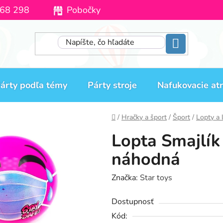
68 298
Pobočky
Moja objednávka
árty podľa témy
Párty stroje
Nafukovacie atr
Domov
/
Hračky a šport
/
Šport
/
Lopty a 
Lopta Smajlík
náhodná
Značka:
Star toys
Dostupnosť
Kód: