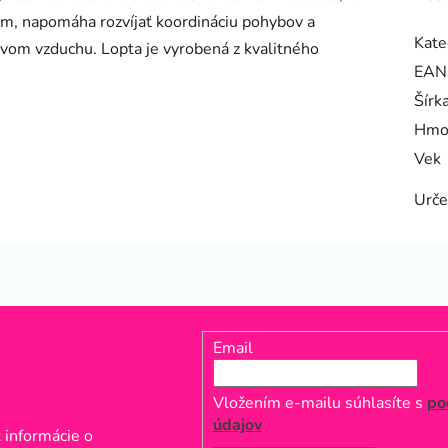
om, napomáha rozvíjať koordináciu pohybov a
Kate
tvom vzduchu. Lopta je vyrobená z kvalitného
EAN
Šírk
Hmo
Vek
Urče
Email
Vložením e-mailu súhlasíte s
po
údajov
 informácie o