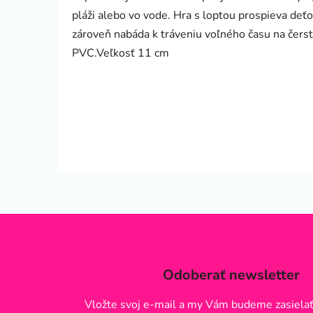
pláži alebo vo vode. Hra s loptou prospieva deť
zároveň nabáda k tráveniu voľného času na čers
PVC.Veľkosť 11 cm
Odoberať newsletter
Vložte svoj e-mail a my Vám budeme zasielať