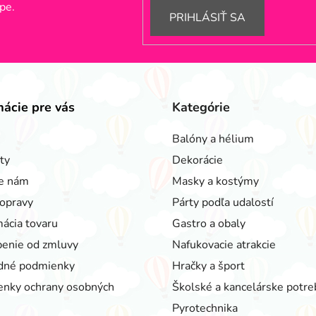
pe.
PRIHLÁSIŤ SA
mácie pre vás
Kategórie
Balóny a hélium
ty
Dekorácie
e nám
Masky a kostýmy
opravy
Párty podľa udalostí
ácia tovaru
Gastro a obaly
enie od zmluvy
Nafukovacie atrakcie
dné podmienky
Hračky a šport
nky ochrany osobných
Školské a kancelárske potre
Pyrotechnika