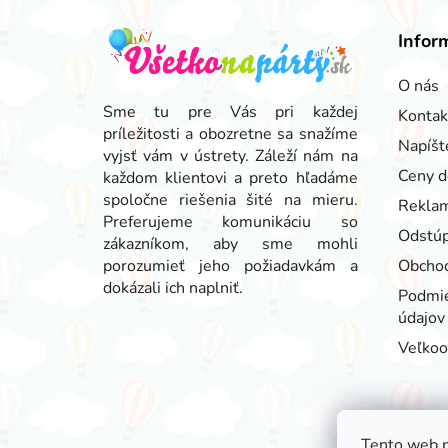
Z
á
Infor
p
ä
O nás
t
Sme tu pre Vás pri každej
Kontak
príležitosti a obozretne sa snažíme
i
Napíšt
vyjsť vám v ústrety. Záleží nám na
e
Ceny d
každom klientovi a preto hľadáme
spoločne riešenia šité na mieru.
Reklam
Preferujeme komunikáciu so
Odstúp
zákazníkom, aby sme mohli
porozumieť jeho požiadavkám a
Obcho
dokázali ich naplniť.
Podmie
údajov
Veľko
Tento web p