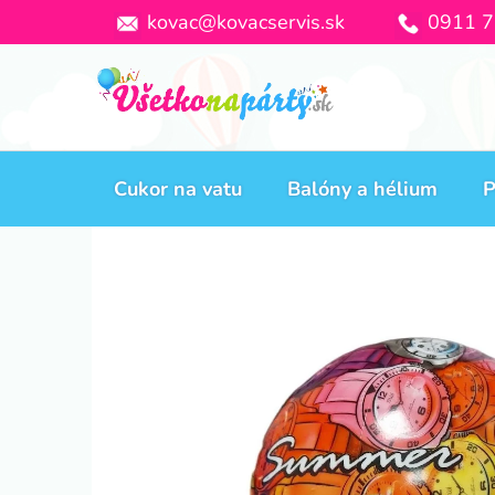
Prejsť
kovac@kovacservis.sk
0911 7
na
obsah
Cukor na vatu
Balóny a hélium
P