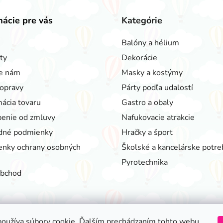
mácie pre vás
Kategórie
Balóny a hélium
ty
Dekorácie
e nám
Masky a kostýmy
opravy
Párty podľa udalostí
ácia tovaru
Gastro a obaly
enie od zmluvy
Nafukovacie atrakcie
dné podmienky
Hračky a šport
nky ochrany osobných
Školské a kancelárske potre
Pyrotechnika
obchod
oužíva súbory cookie. Ďalším prechádzaním tohto webu