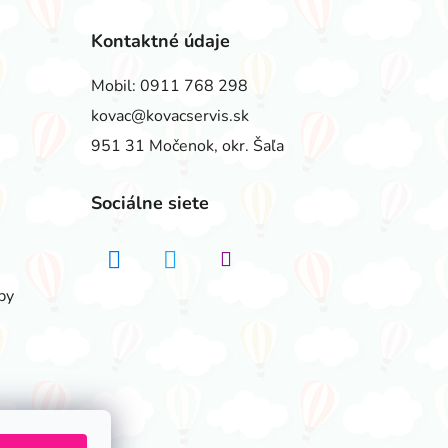
Kontaktné údaje
Mobil:
0911 768 298
kovac@kovacservis.sk
951 31 Močenok, okr. Šaľa
Sociálne siete
by