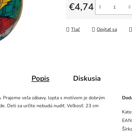
€4,74
Jednotková cena:
Tlač
Opýtať sa
Popis
Diskusia
Prajeme veľa zábavy. lopta s motívom je dobrým
Doda
de. Deti sa určite nebudú nudiť. Veľkosť: 23 cm
Kate
EAN
Šírk