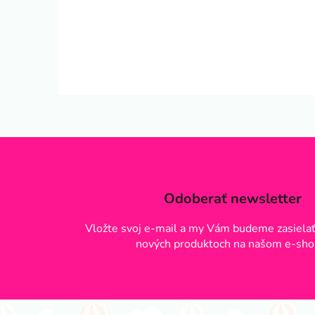
Odoberať newsletter
Vložte svoj e-mail a my Vám budeme zasielať
nových produktoch na našom e-sho