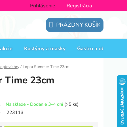
Prihlásenie
Registrácia
PRÁZDNY KOŠÍK
NÁKUPNÝ
KOŠÍK
akcie
Kostýmy a masky
Gastro a obaly
H
loptové hry
/
Lopta Summer Time 23cm
r Time 23cm
Na sklade - Dodanie 3-4 dni
(>5 ks)
223113