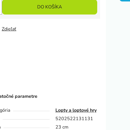
DO KOŠÍKA
Zdieľať
točné parametre
gória
Lopty a loptové hry
5202522131131
a
23 cm