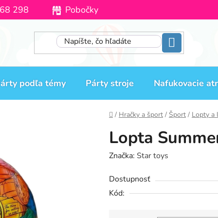
68 298
Pobočky
Moja objednávka
árty podľa témy
Párty stroje
Nafukovacie atr
Domov
/
Hračky a šport
/
Šport
/
Lopty a 
Lopta Summe
Značka:
Star toys
Dostupnosť
Kód: