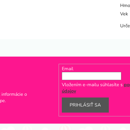
Hmo
Vek
Urče
Email
Vložením e-mailu súhlasíte s
po
údajov
 informácie o
pe.
PRIHLÁSIŤ SA