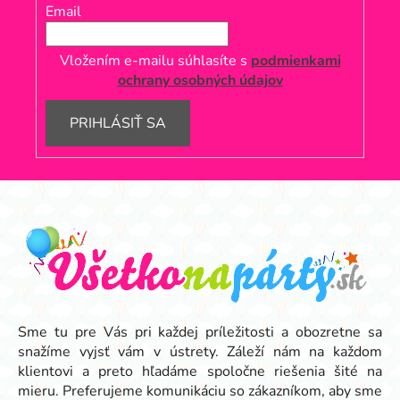
Email
Vložením e-mailu súhlasíte s
podmienkami
ochrany osobných údajov
PRIHLÁSIŤ SA
Z
á
p
ä
t
i
e
Sme tu pre Vás pri každej príležitosti a obozretne sa
snažíme vyjsť vám v ústrety. Záleží nám na každom
klientovi a preto hľadáme spoločne riešenia šité na
mieru. Preferujeme komunikáciu so zákazníkom, aby sme