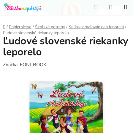
Prejsť
Hľadať
NÁKUP
na
KOŠÍK
obsah
Domov
/
Papierníctvo
/
Školské potreby
/
Knižky, omaľovánky a leporelá
/
Ľudové slovenské riekanky leporelo
Ľudové slovenské riekanky
leporelo
Značka:
FONI-BOOK