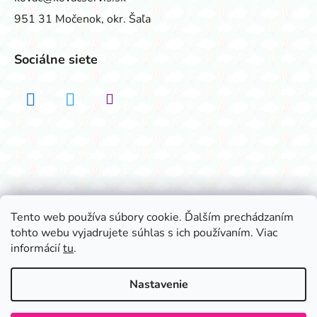
951 31 Močenok, okr. Šaľa
Sociálne siete
Realizovalo štúdio ADATELIER
Tento web používa súbory cookie. Ďalším prechádzaním
tohto webu vyjadrujete súhlas s ich používaním. Viac
Vytvoril Shoptet
informácií
tu
.
Copyright 2026
Všetko na párty
. Všetky práva
vyhradené.
Nastavenie