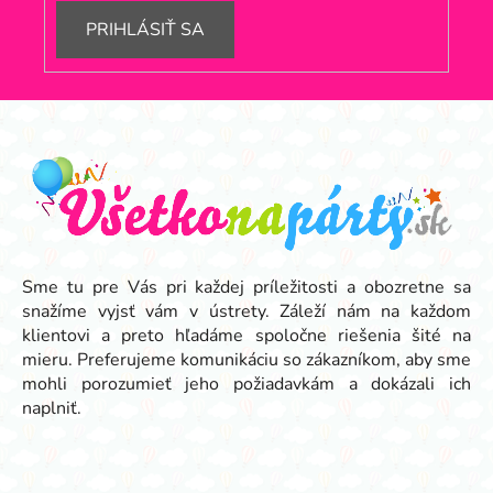
PRIHLÁSIŤ SA
Z
á
p
ä
t
i
e
Sme tu pre Vás pri každej príležitosti a obozretne sa
snažíme vyjsť vám v ústrety. Záleží nám na každom
klientovi a preto hľadáme spoločne riešenia šité na
mieru. Preferujeme komunikáciu so zákazníkom, aby sme
mohli porozumieť jeho požiadavkám a dokázali ich
naplniť.