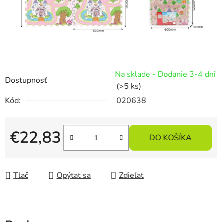
Na sklade - Dodanie 3-4 dni
Dostupnosť
(>5 ks)
Kód:
020638
€22,83
DO KOŠÍKA
Jednotková cena:
Tlač
Opýtať sa
Zdieľať