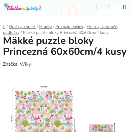
Prejsť
Hľadať
NÁKUP
na
KOŠÍK
obsah
Domov
/
Hračky a šport
/
Hračky
/
Pre najmenších
/
Hrazdy, kolotoče,
podložky
/
Mäkké puzzle bloky Princezná 60x60cm/4 kusy
Mäkké puzzle bloky
Princezná 60x60cm/4 kusy
Značka:
Wiky