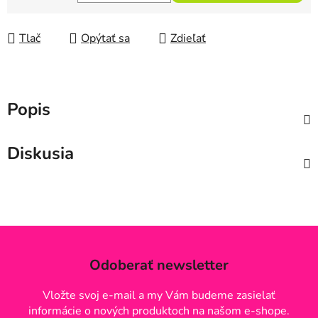
Jednotková cena:
Tlač
Opýtať sa
Zdieľať
Popis
Diskusia
Odoberať newsletter
Vložte svoj e-mail a my Vám budeme zasielať
informácie o nových produktoch na našom e-shope.