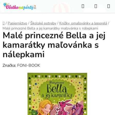
Prejsť
Hľadať
NÁKUP
na
KOŠÍK
obsah
Domov
/
Papierníctvo
/
Školské potreby
/
Knižky, omaľovánky a leporelá
/
Malé princezné Bella a jej kamarátky maľovánka s nálepkami
Malé princezné Bella a jej
kamarátky maľovánka s
nálepkami
Značka:
FONI-BOOK