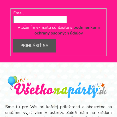
Email
Vložením e-mailu súhlasíte s
podmienkami
ochrany osobných údajov
PRIHLÁSIŤ SA
Z
á
p
ä
t
i
e
Sme tu pre Vás pri každej príležitosti a obozretne sa
snažíme vyjsť vám v ústrety. Záleží nám na každom