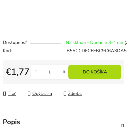
Dostupnosť
Na sklade - Dodanie 3-4 dni
(
Kód:
B55CCDFCEEBC9C6A3DA5
€1,77
DO KOŠÍKA
Jednotková cena:
Tlač
Opýtať sa
Zdieľať
Popis