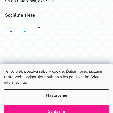
951 31 Močenok, okr. Šaľa
Sociálne siete
Realizovalo štúdio ADATELIER
Tento web používa súbory cookie. Ďalším prechádzaním
tohto webu vyjadrujete súhlas s ich používaním. Viac
Vytvoril Shoptet
informácií
tu
.
Copyright 2026
Všetko na párty
. Všetky práva
vyhradené.
Nastavenie
Súhlasím