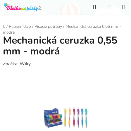
Prejsť
Hľadať
NÁKUP
na
KOŠÍK
obsah
Domov
/
Papierníctvo
/
Písacie potreby
/
Mechanická ceruzka 0,55 mm -
modrá
Mechanická ceruzka 0,55
mm - modrá
Značka:
Wiky