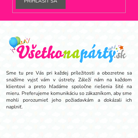
PRIHLÁSIŤ SA
Z
á
p
ä
t
i
e
Sme tu pre Vás pri každej príležitosti a obozretne sa
snažíme vyjsť vám v ústrety. Záleží nám na každom
klientovi a preto hľadáme spoločne riešenia šité na
mieru. Preferujeme komunikáciu so zákazníkom, aby sme
mohli porozumieť jeho požiadavkám a dokázali ich
naplniť.