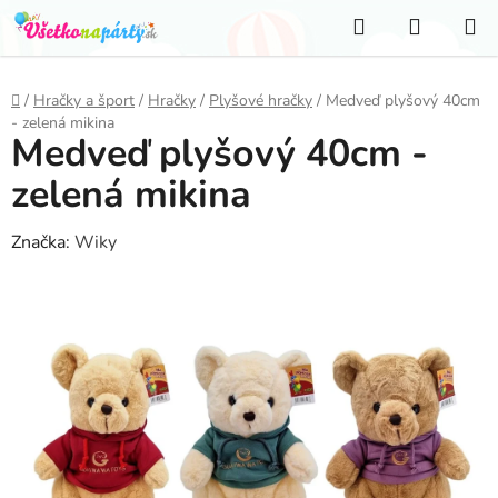
Prejsť
Hľadať
NÁKUP
na
KOŠÍK
obsah
Domov
/
Hračky a šport
/
Hračky
/
Plyšové hračky
/
Medveď plyšový 40cm
- zelená mikina
Medveď plyšový 40cm -
zelená mikina
Značka:
Wiky