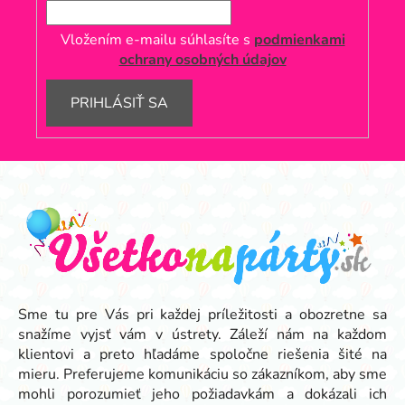
Vložením e-mailu súhlasíte s
podmienkami
ochrany osobných údajov
PRIHLÁSIŤ SA
Z
á
p
ä
t
i
e
Sme tu pre Vás pri každej príležitosti a obozretne sa
snažíme vyjsť vám v ústrety. Záleží nám na každom
klientovi a preto hľadáme spoločne riešenia šité na
mieru. Preferujeme komunikáciu so zákazníkom, aby sme
mohli porozumieť jeho požiadavkám a dokázali ich