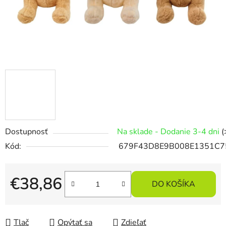
Dostupnosť
Na sklade - Dodanie 3-4 dni
(
Kód:
679F43D8E9B008E1351C7
€38,86
DO KOŠÍKA
Jednotková cena:
Tlač
Opýtať sa
Zdieľať