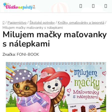
Prejsť
Hľadať
NÁKUP
na
KOŠÍK
obsah
Domov
/
Papierníctvo
/
Školské potreby
/
Knižky, omaľovánky a leporelá
/
Milujem mačky maľovanky s nálepkami
Milujem mačky maľovanky
s nálepkami
Značka:
FONI-BOOK