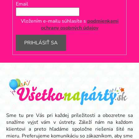
Email
Vložením e-mailu súhlasíte s
podmienkami
ochrany osobných údajov
PRIHLÁSIŤ SA
Z
á
p
ä
t
i
e
Sme tu pre Vás pri každej príležitosti a obozretne sa
snažíme vyjsť vám v ústrety. Záleží nám na každom
klientovi a preto hľadáme spoločne riešenia šité na
mieru. Preferujeme komunikáciu so zákazníkom, aby sme