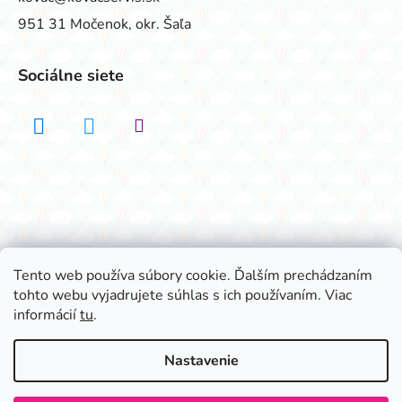
951 31 Močenok, okr. Šaľa
Sociálne siete
Realizovalo štúdio ADATELIER
Tento web používa súbory cookie. Ďalším prechádzaním
tohto webu vyjadrujete súhlas s ich používaním. Viac
Vytvoril Shoptet
informácií
tu
.
Copyright 2026
Všetko na párty
. Všetky práva
vyhradené.
Nastavenie