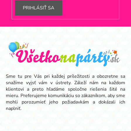
PRIHLÁSIŤ SA
Z
á
p
ä
t
i
e
Sme tu pre Vás pri každej príležitosti a obozretne sa
snažíme vyjsť vám v ústrety. Záleží nám na každom
klientovi a preto hľadáme spoločne riešenia šité na
mieru. Preferujeme komunikáciu so zákazníkom, aby sme
mohli porozumieť jeho požiadavkám a dokázali ich
naplniť.