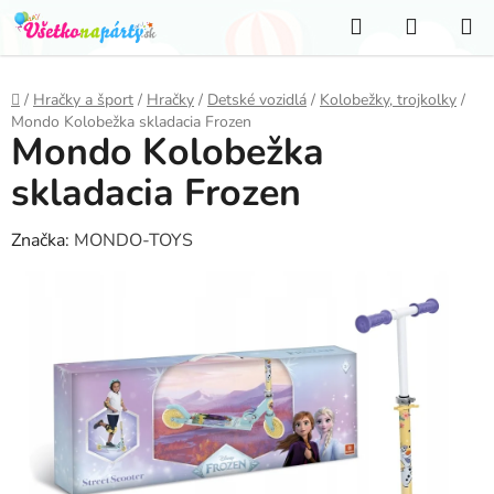
Prejsť
Hľadať
NÁKUP
na
KOŠÍK
obsah
Domov
/
Hračky a šport
/
Hračky
/
Detské vozidlá
/
Kolobežky, trojkolky
/
Mondo Kolobežka skladacia Frozen
Mondo Kolobežka
skladacia Frozen
Značka:
MONDO-TOYS