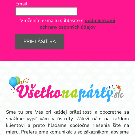
Email
Vložením e-mailu súhlasíte s
podmienkami
ochrany osobných údajov
PRIHLÁSIŤ SA
Z
á
p
ä
t
i
e
Sme tu pre Vás pri každej príležitosti a obozretne sa
snažíme vyjsť vám v ústrety. Záleží nám na každom
klientovi a preto hľadáme spoločne riešenia šité na
mieru. Preferujeme komunikáciu so zákazníkom, aby sme