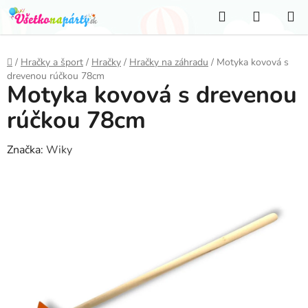
Prejsť
Hľadať
NÁKUP
na
KOŠÍK
obsah
Domov
/
Hračky a šport
/
Hračky
/
Hračky na záhradu
/
Motyka kovová s
drevenou rúčkou 78cm
Motyka kovová s drevenou
rúčkou 78cm
Značka:
Wiky