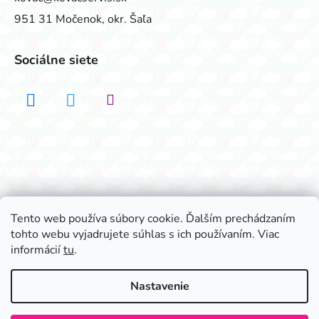
951 31 Močenok, okr. Šaľa
Sociálne siete
Realizovalo štúdio ADATELIER
Tento web používa súbory cookie. Ďalším prechádzaním
tohto webu vyjadrujete súhlas s ich používaním. Viac
Vytvoril Shoptet
informácií
tu
.
Copyright 2026
Všetko na párty
. Všetky práva
vyhradené.
Nastavenie