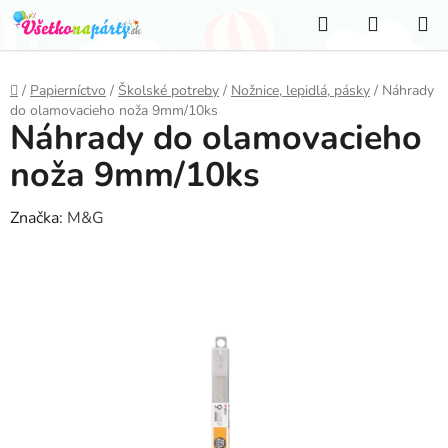
Prejsť
Hľadať
NÁKUP
na
KOŠÍK
obsah
Domov
/
Papierníctvo
/
Školské potreby
/
Nožnice, lepidlá, pásky
/
Náhrady
do olamovacieho noža 9mm/10ks
Náhrady do olamovacieho
noža 9mm/10ks
Značka:
M&G