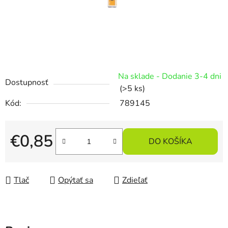
Na sklade - Dodanie 3-4 dni
Dostupnosť
(>5 ks)
Kód:
789145
€0,85
DO KOŠÍKA
Jednotková cena:
Tlač
Opýtať sa
Zdieľať