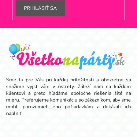
PRIHLÁSIŤ SA
Z
á
p
ä
t
i
e
Sme tu pre Vás pri každej príležitosti a obozretne sa
snažíme vyjsť vám v ústrety. Záleží nám na každom
klientovi a preto hľadáme spoločne riešenia šité na
mieru. Preferujeme komunikáciu so zákazníkom, aby sme
mohli porozumieť jeho požiadavkám a dokázali ich
naplniť.