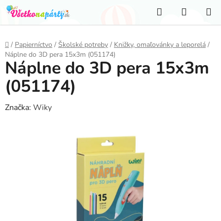
Prejsť
Hľadať
NÁKUP
na
KOŠÍK
obsah
Domov
/
Papierníctvo
/
Školské potreby
/
Knižky, omaľovánky a leporelá
/
Náplne do 3D pera 15x3m (051174)
Náplne do 3D pera 15x3m
(051174)
Značka:
Wiky