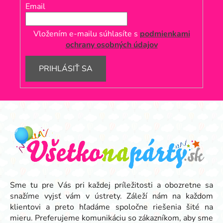
Email
Vložením e-mailu súhlasíte s
podmienkami
ochrany osobných údajov
PRIHLÁSIŤ SA
Z
á
p
ä
t
i
e
Sme tu pre Vás pri každej príležitosti a obozretne sa
snažíme vyjsť vám v ústrety. Záleží nám na každom
klientovi a preto hľadáme spoločne riešenia šité na
mieru. Preferujeme komunikáciu so zákazníkom, aby sme