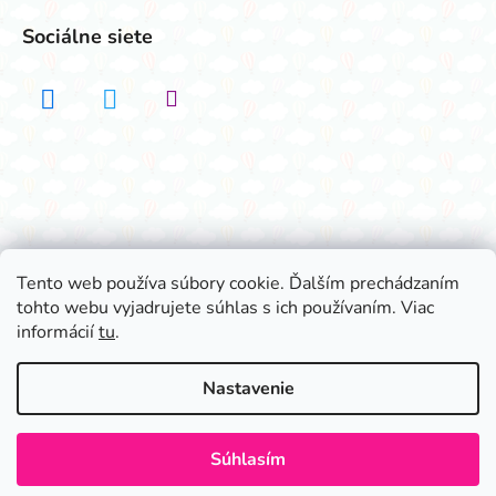
Sociálne siete
Realizovalo štúdio ADATELIER
Tento web používa súbory cookie. Ďalším prechádzaním
tohto webu vyjadrujete súhlas s ich používaním. Viac
Vytvoril Shoptet
informácií
tu
.
Copyright 2026
Všetko na párty
. Všetky práva
vyhradené.
Nastavenie
Súhlasím