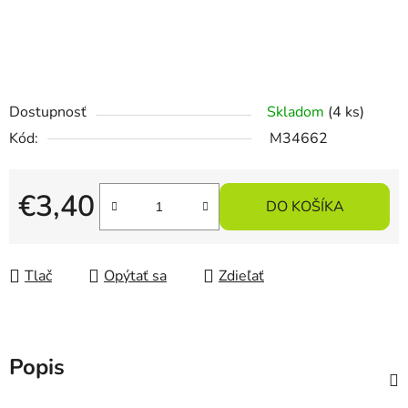
Dostupnosť
Skladom
(4 ks)
Kód:
M34662
€3,40
DO KOŠÍKA
Jednotková cena:
Tlač
Opýtať sa
Zdieľať
Popis