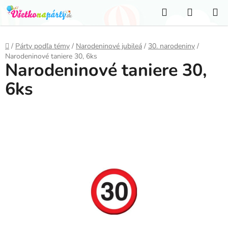
Prejsť
Hľadať
NÁKUP
na
KOŠÍK
obsah
Domov
/
Párty podľa témy
/
Narodeninové jubileá
/
30. narodeniny
/
Narodeninové taniere 30, 6ks
Narodeninové taniere 30,
6ks