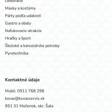
Dekorácie
Masky a kostýmy
Párty podľa udalostí
Gastro a obaly
Nafukovacie atrakcie
Hračky a šport
Školské a kancelárske potreby
Pyrotechnika
Kontaktné údaje
Mobil:
0911 768 298
kovac@kovacservis.sk
951 31 Močenok, okr. Šaľa