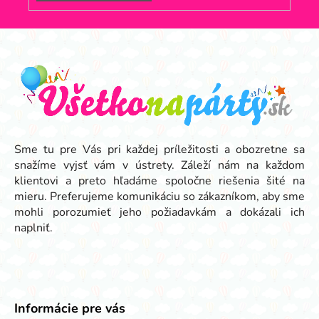
Z
á
p
ä
t
i
e
Sme tu pre Vás pri každej príležitosti a obozretne sa
snažíme vyjsť vám v ústrety. Záleží nám na každom
klientovi a preto hľadáme spoločne riešenia šité na
mieru. Preferujeme komunikáciu so zákazníkom, aby sme
mohli porozumieť jeho požiadavkám a dokázali ich
naplniť.
Informácie pre vás