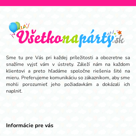
Z
á
p
ä
t
i
e
Sme tu pre Vás pri každej príležitosti a obozretne sa
snažíme vyjsť vám v ústrety. Záleží nám na každom
klientovi a preto hľadáme spoločne riešenia šité na
mieru. Preferujeme komunikáciu so zákazníkom, aby sme
mohli porozumieť jeho požiadavkám a dokázali ich
naplniť.
Informácie pre vás