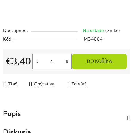
Dostupnosť
Na sklade
(>5 ks)
Kód:
M34664
€3,40
DO KOŠÍKA
Jednotková cena:
Tlač
Opýtať sa
Zdieľať
Popis
Diskusia