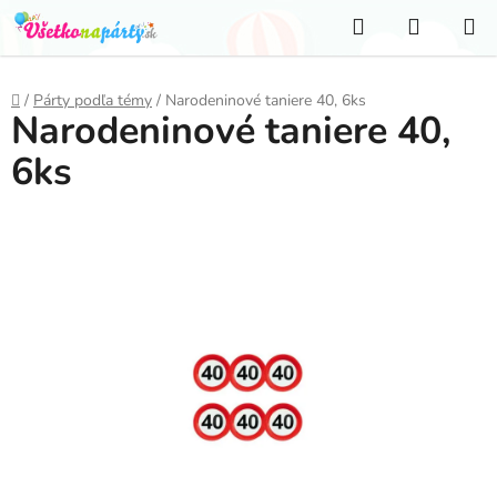
Prejsť
Hľadať
NÁKUP
na
KOŠÍK
obsah
Domov
/
Párty podľa témy
/
Narodeninové taniere 40, 6ks
Narodeninové taniere 40,
6ks