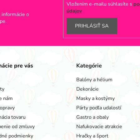
Vložením e-mailu súhlasíte s
po
údajov
 informácie o
pe.
PRIHLÁSIŤ SA
mácie pre vás
Kategórie
Balóny a hélium
ty
Dekorácie
e nám
Masky a kostýmy
opravy
Párty podľa udalostí
ácia tovaru
Gastro a obaly
enie od zmluvy
Nafukovacie atrakcie
dné podmienky
Hračky a šport