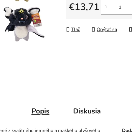
€13,71
Jednotková cena:
Tlač
Opýtať sa
Popis
Diskusia
bené z kvalitného jemného a mäkkého plyšového
Doda