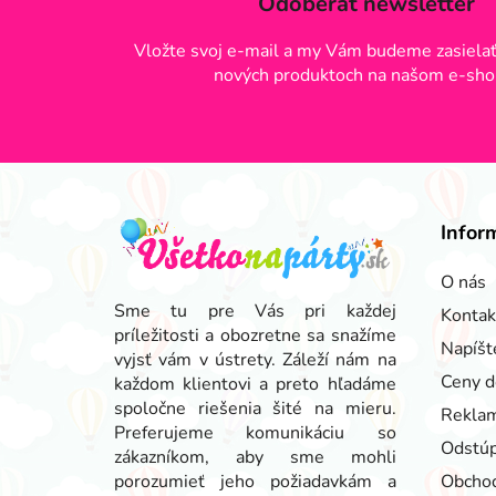
Odoberať newsletter
Vložte svoj e-mail a my Vám budeme zasielať
nových produktoch na našom e-sho
Z
á
Infor
p
ä
O nás
t
Sme tu pre Vás pri každej
Kontak
príležitosti a obozretne sa snažíme
i
Napíšt
vyjsť vám v ústrety. Záleží nám na
e
Ceny d
každom klientovi a preto hľadáme
spoločne riešenia šité na mieru.
Reklam
Preferujeme komunikáciu so
Odstúp
zákazníkom, aby sme mohli
porozumieť jeho požiadavkám a
Obcho