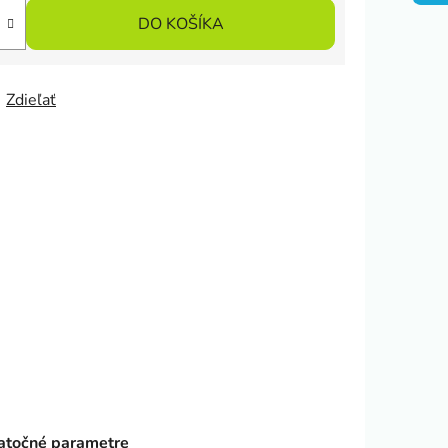
DO KOŠÍKA
Zdieľať
točné parametre