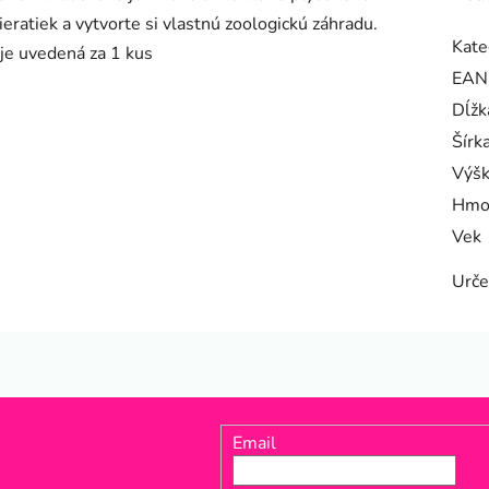
ieratiek a vytvorte si vlastnú zoologickú záhradu.
Kate
 je uvedená za 1 kus
EAN
Dĺžk
Šírk
Výš
Hmo
Vek
Urče
Email