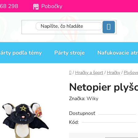
68 298
Pobočky
Moja objednávka
árty podľa témy
Párty stroje
Nafukovacie atr
Domov
/
Hračky a šport
/
Hračky
/
Plyšov
Netopier plyš
Značka:
Wiky
Dostupnosť
Kód: