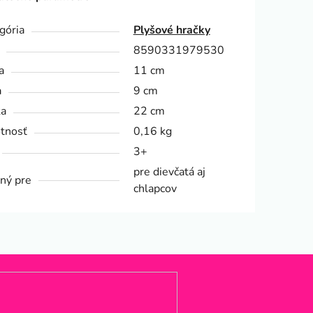
gória
Plyšové hračky
8590331979530
a
11 cm
a
9 cm
ka
22 cm
tnosť
0,16 kg
3+
pre dievčatá aj
ný pre
chlapcov