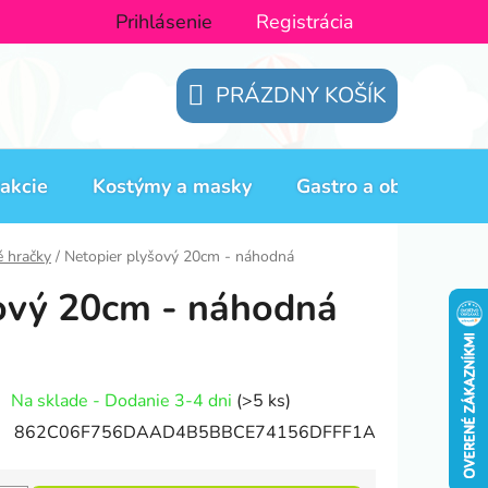
Prihlásenie
Registrácia
PRÁZDNY KOŠÍK
NÁKUPNÝ
KOŠÍK
akcie
Kostýmy a masky
Gastro a obaly
H
é hračky
/
Netopier plyšový 20cm - náhodná
ový 20cm - náhodná
Na sklade - Dodanie 3-4 dni
(>5 ks)
862C06F756DAAD4B5BBCE74156DFFF1A