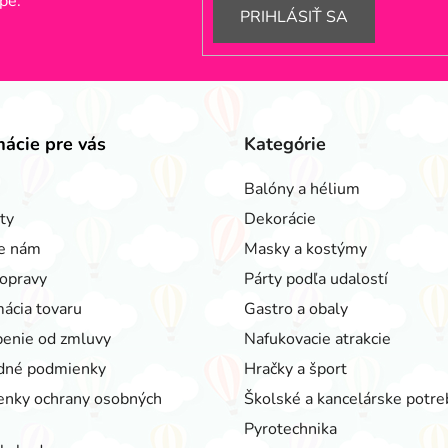
pe.
PRIHLÁSIŤ SA
mácie pre vás
Kategórie
Balóny a hélium
ty
Dekorácie
e nám
Masky a kostýmy
opravy
Párty podľa udalostí
ácia tovaru
Gastro a obaly
enie od zmluvy
Nafukovacie atrakcie
dné podmienky
Hračky a šport
nky ochrany osobných
Školské a kancelárske potre
Pyrotechnika