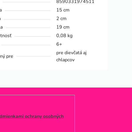
8590331974511
a
15 cm
a
2 cm
ka
19 cm
tnosť
0,08 kg
6+
pre dievčatá aj
ný pre
chlapcov
dmienkami ochrany osobných