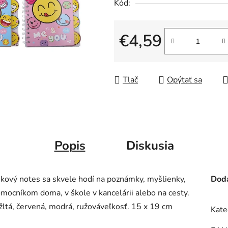
Kód:
€4,59
Jednotková cena:
Tlač
Opýtať sa
Popis
Diskusia
kový notes sa skvele hodí na poznámky, myšlienky,
Doda
ocníkom doma, v škole v kancelárii alebo na cesty.
 žltá, červená, modrá, ružováveľkosť. 15 x 19 cm
Kate