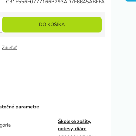
C31F556F0777166B293AD7E6645ABFFA
DO KOŠÍKA
Zdieľať
točné parametre
Školské zošity,
gória
notesy, diáre