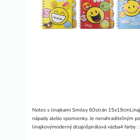
Notes s linajkami Smiley 60strán 15x19cmLinaj
nápady alebo spomienky. Je nenahraditeľným pom
linajkovýmoderný dizajnšpirálová väzba4 farby :