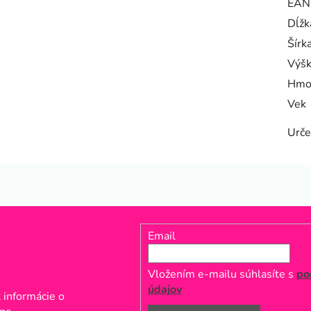
EAN
Dĺžk
Šírk
Výš
Hmo
Vek
Urče
Email
Vložením e-mailu súhlasíte s
po
údajov
 informácie o