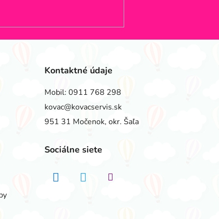
Kontaktné údaje
Mobil:
0911 768 298
kovac@kovacservis.sk
951 31 Močenok, okr. Šaľa
Sociálne siete
by