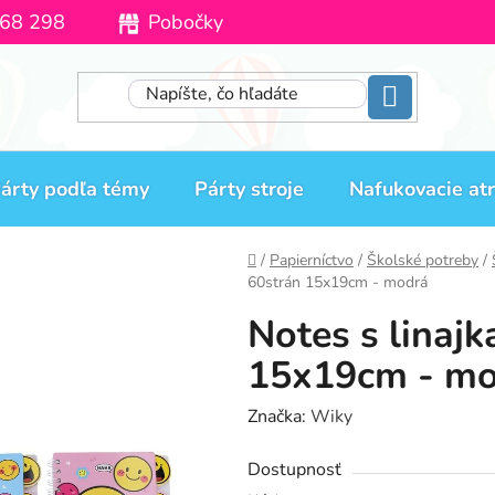
68 298
Pobočky
Moja objednávka
árty podľa témy
Párty stroje
Nafukovacie atr
Domov
/
Papierníctvo
/
Školské potreby
/
60strán 15x19cm - modrá
Notes s linaj
15x19cm - mo
Značka:
Wiky
Dostupnosť