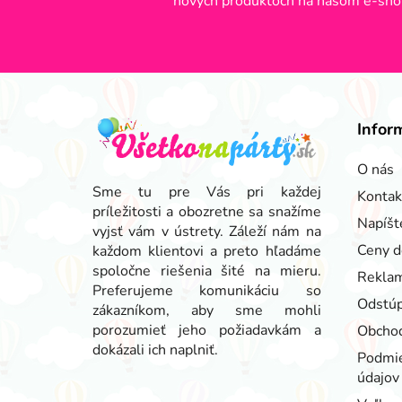
nových produktoch na našom e-sho
Z
á
Infor
p
ä
O nás
t
Sme tu pre Vás pri každej
Kontak
príležitosti a obozretne sa snažíme
i
Napíšt
vyjsť vám v ústrety. Záleží nám na
e
Ceny d
každom klientovi a preto hľadáme
spoločne riešenia šité na mieru.
Reklam
Preferujeme komunikáciu so
Odstúp
zákazníkom, aby sme mohli
porozumieť jeho požiadavkám a
Obcho
dokázali ich naplniť.
Podmie
údajov