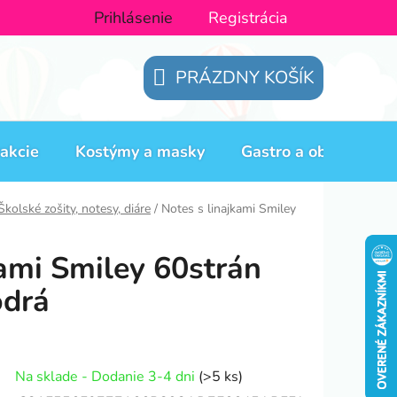
Prihlásenie
Registrácia
PRÁZDNY KOŠÍK
NÁKUPNÝ
KOŠÍK
akcie
Kostýmy a masky
Gastro a obaly
H
Školské zošity, notesy, diáre
/
Notes s linajkami Smiley
kami Smiley 60strán
drá
Na sklade - Dodanie 3-4 dni
(>5 ks)