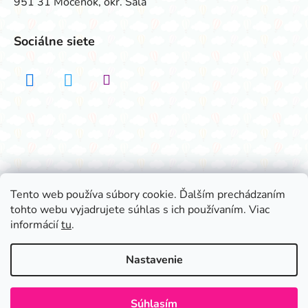
951 31 Močenok, okr. Šaľa
Sociálne siete
Realizovalo štúdio ADATELIER
Tento web používa súbory cookie. Ďalším prechádzaním
tohto webu vyjadrujete súhlas s ich používaním. Viac
Vytvoril Shoptet
informácií
tu
.
Copyright 2026
Všetko na párty
. Všetky práva
vyhradené.
Nastavenie
Súhlasím