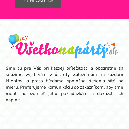
PRIHLÁSIŤ SA
Z
á
p
ä
t
i
e
Sme tu pre Vás pri každej príležitosti a obozretne sa
snažíme vyjsť vám v ústrety. Záleží nám na každom
klientovi a preto hľadáme spoločne riešenia šité na
mieru. Preferujeme komunikáciu so zákazníkom, aby sme
mohli porozumieť jeho požiadavkám a dokázali ich
naplniť.