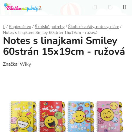
Prejsť
Hľadať
NÁKUP
na
KOŠÍK
obsah
Domov
/
Papierníctvo
/
Školské potreby
/
Školské zošity, notesy, diáre
/
Notes s linajkami Smiley 60strán 15x19cm - ružová
Notes s linajkami Smiley
60strán 15x19cm - ružová
Značka:
Wiky