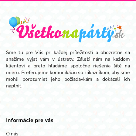
Z
á
p
ä
t
i
e
Sme tu pre Vás pri každej príležitosti a obozretne sa
snažíme vyjsť vám v ústrety. Záleží nám na každom
klientovi a preto hľadáme spoločne riešenia šité na
mieru. Preferujeme komunikáciu so zákazníkom, aby sme
mohli porozumieť jeho požiadavkám a dokázali ich
naplniť.
Informácie pre vás
O nás