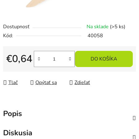
Dostupnosť
Na sklade
(>5 ks)
Kód:
40058
€0,64
DO KOŠÍKA
Jednotková cena:
Tlač
Opýtať sa
Zdieľať
Popis
Diskusia