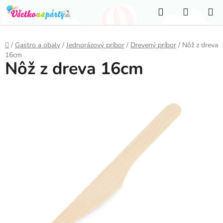
Prejsť
Hľadať
NÁKUP
na
KOŠÍK
obsah
Domov
/
Gastro a obaly
/
Jednorázový príbor
/
Drevený príbor
/
Nôž z dreva
16cm
Nôž z dreva 16cm