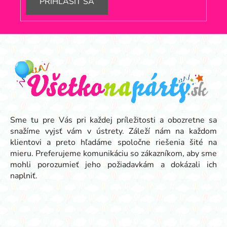
PRIHLÁSIŤ SA
Z
á
p
ä
t
i
e
Sme tu pre Vás pri každej príležitosti a obozretne sa
snažíme vyjsť vám v ústrety. Záleží nám na každom
klientovi a preto hľadáme spoločne riešenia šité na
mieru. Preferujeme komunikáciu so zákazníkom, aby sme
mohli porozumieť jeho požiadavkám a dokázali ich
naplniť.