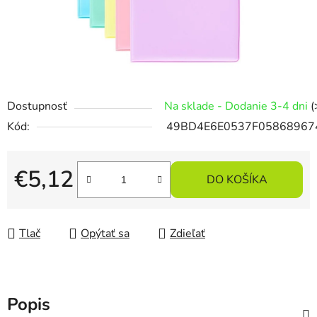
Dostupnosť
Na sklade - Dodanie 3-4 dni
(
Kód:
49BD4E6E0537F05868967
€5,12
DO KOŠÍKA
Jednotková cena:
Tlač
Opýtať sa
Zdieľať
Popis