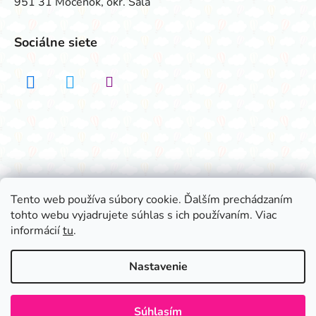
951 31 Močenok, okr. Šaľa
Sociálne siete
Realizovalo štúdio ADATELIER
Tento web používa súbory cookie. Ďalším prechádzaním
tohto webu vyjadrujete súhlas s ich používaním. Viac
Vytvoril Shoptet
informácií
tu
.
Copyright 2026
Všetko na párty
. Všetky práva
vyhradené.
Nastavenie
Súhlasím