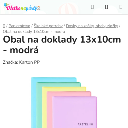
Prejsť
Hľadať
NÁKUP
na
KOŠÍK
obsah
Domov
/
Papierníctvo
/
Školské potreby
/
Dosky na zošity, obaly, zložky
/
Obal na doklady 13x10cm - modrá
Obal na doklady 13x10cm
- modrá
Značka:
Karton PP