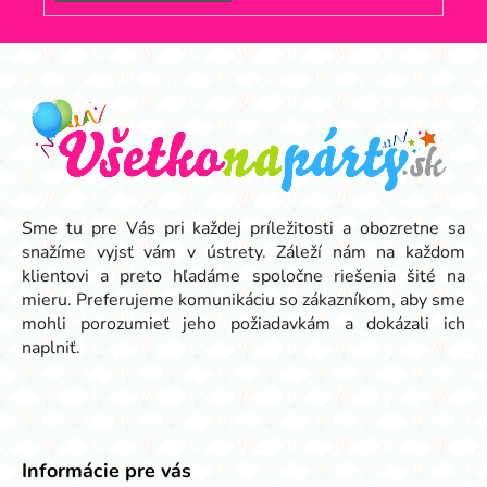
Z
á
p
ä
t
i
e
Sme tu pre Vás pri každej príležitosti a obozretne sa
snažíme vyjsť vám v ústrety. Záleží nám na každom
klientovi a preto hľadáme spoločne riešenia šité na
mieru. Preferujeme komunikáciu so zákazníkom, aby sme
mohli porozumieť jeho požiadavkám a dokázali ich
naplniť.
Informácie pre vás