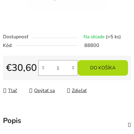
Dostupnosť
Na sklade
(>5 ks)
Kód:
88800
€30,60
DO KOŠÍKA
Jednotková cena:
Tlač
Opýtať sa
Zdieľať
Popis