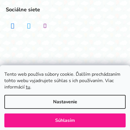
Sociálne siete
Realizovalo štúdio ADATELIER
Tento web používa súbory cookie. Ďalším prechádzaním
tohto webu vyjadrujete súhlas s ich používaním. Viac
Vytvoril Shoptet
informácií
tu
.
Copyright 2026
Všetko na párty
. Všetky práva
vyhradené.
Nastavenie
Súhlasím