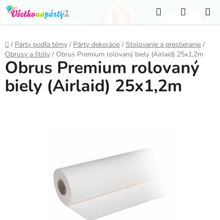
Prejsť
Hľadať
NÁKUP
na
KOŠÍK
obsah
Domov
/
Párty podľa témy
/
Párty dekorácie
/
Stolovanie a prestieranie
/
Obrusy a štóly
/
Obrus Premium rolovaný biely (Airlaid) 25x1,2m
Obrus Premium rolovaný
biely (Airlaid) 25x1,2m