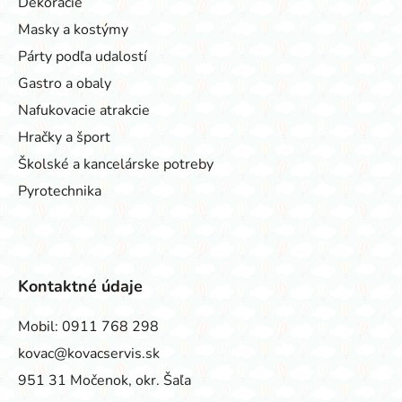
Dekorácie
Masky a kostýmy
Párty podľa udalostí
Gastro a obaly
Nafukovacie atrakcie
Hračky a šport
Školské a kancelárske potreby
Pyrotechnika
Kontaktné údaje
Mobil:
0911 768 298
kovac@kovacservis.sk
951 31 Močenok, okr. Šaľa