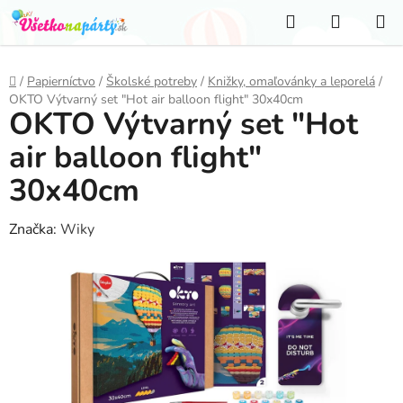
Prejsť
Hľadať
NÁKUP
na
KOŠÍK
obsah
Domov
/
Papierníctvo
/
Školské potreby
/
Knižky, omaľovánky a leporelá
/
OKTO Výtvarný set "Hot air balloon flight" 30x40cm
OKTO Výtvarný set "Hot
air balloon flight"
30x40cm
Značka:
Wiky