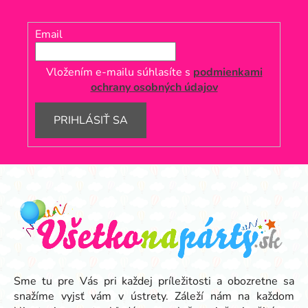
Email
Vložením e-mailu súhlasíte s
podmienkami
ochrany osobných údajov
PRIHLÁSIŤ SA
Z
á
p
ä
t
i
e
Sme tu pre Vás pri každej príležitosti a obozretne sa
snažíme vyjsť vám v ústrety. Záleží nám na každom