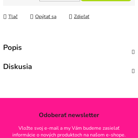
Jednotková cena:
Tlač
Opýtať sa
Zdieľať
Popis
Diskusia
Odoberať newsletter
Vložte svoj e-mail a my Vám budeme zasielať
informácie o nových produktoch na našom e-shope.