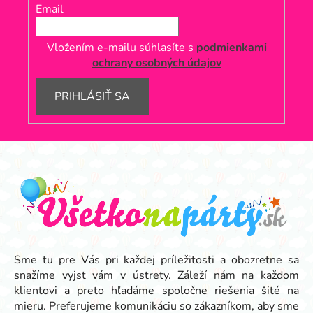
Email
Vložením e-mailu súhlasíte s
podmienkami
ochrany osobných údajov
PRIHLÁSIŤ SA
Z
á
p
ä
t
i
e
Sme tu pre Vás pri každej príležitosti a obozretne sa
snažíme vyjsť vám v ústrety. Záleží nám na každom
klientovi a preto hľadáme spoločne riešenia šité na
mieru. Preferujeme komunikáciu so zákazníkom, aby sme