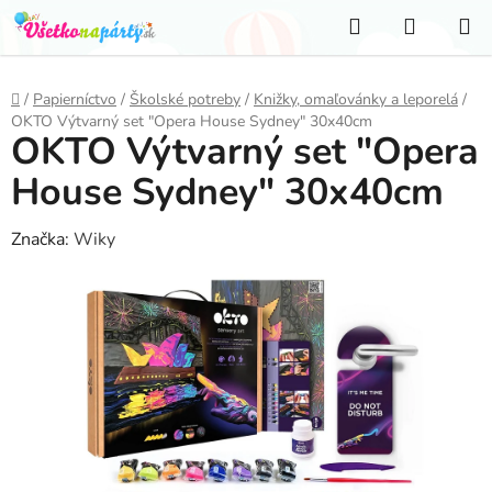
Prejsť
Hľadať
NÁKUP
na
KOŠÍK
obsah
Domov
/
Papierníctvo
/
Školské potreby
/
Knižky, omaľovánky a leporelá
/
OKTO Výtvarný set "Opera House Sydney" 30x40cm
OKTO Výtvarný set "Opera
House Sydney" 30x40cm
Značka:
Wiky