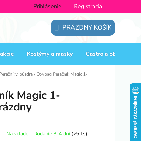
Prihlásenie
Registrácia
PRÁZDNY KOŠÍK
NÁKUPNÝ
KOŠÍK
akcie
Kostýmy a masky
Gastro a obaly
H
Peračníky, púzdra
/
Oxybag Peračník Magic 1-
ník Magic 1-
rázdny
Na sklade - Dodanie 3-4 dni
(>5 ks)