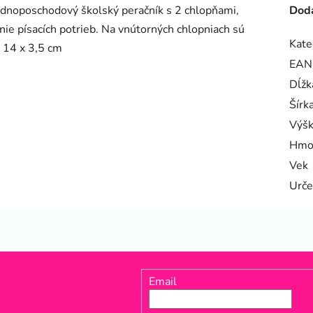
dnoposchodový školský peračník s 2 chlopňami,
Doda
e písacích potrieb. Na vnútorných chlopniach sú
Kate
x 14 x 3,5 cm
EAN
Dĺžk
Šírk
Výš
Hmo
Vek
Urče
Email