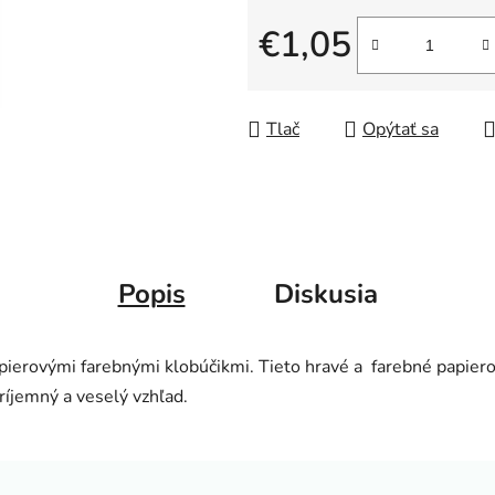
€1,05
Jednotková cena:
Tlač
Opýtať sa
Popis
Diskusia
apierovými farebnými klobúčikmi.
Tieto hravé a farebné papier
ríjemný a veselý vzhľad.