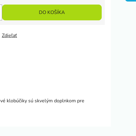
DO KOŠÍKA
Zdieľať
ové klobúčiky sú skvelým doplnkom pre