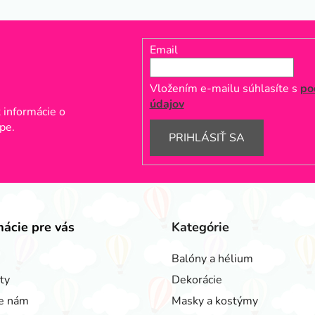
Email
Vložením e-mailu súhlasíte s
po
údajov
 informácie o
pe.
PRIHLÁSIŤ SA
mácie pre vás
Kategórie
Balóny a hélium
ty
Dekorácie
e nám
Masky a kostýmy