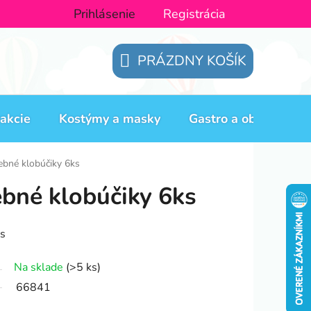
Prihlásenie
Registrácia
PRÁZDNY KOŠÍK
NÁKUPNÝ
KOŠÍK
akcie
Kostýmy a masky
Gastro a obaly
H
ebné klobúčiky 6ks
ebné klobúčiky 6ks
ks
Na sklade
(>5 ks)
66841