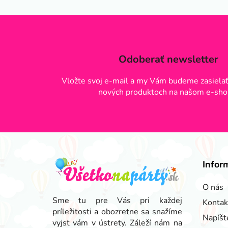
Odoberať newsletter
Vložte svoj e-mail a my Vám budeme zasielať
nových produktoch na našom e-sho
Z
á
Infor
p
ä
O nás
t
Sme tu pre Vás pri každej
Kontak
príležitosti a obozretne sa snažíme
i
Napíšt
vyjsť vám v ústrety. Záleží nám na