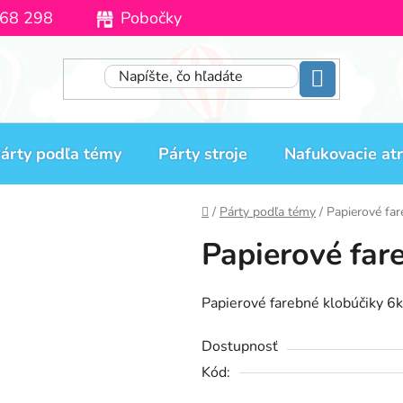
68 298
Pobočky
Moja objednávka
árty podľa témy
Párty stroje
Nafukovacie atr
Domov
/
Párty podľa témy
/
Papierové far
Papierové far
Papierové farebné klobúčiky 6
Dostupnosť
Kód: