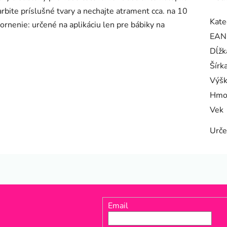
rbite príslušné tvary a nechajte atrament cca. na 10
Kate
rnenie: určené na aplikáciu len pre bábiky na
EAN
Dĺžk
Šírk
Výš
Hmo
Vek
Urče
Email