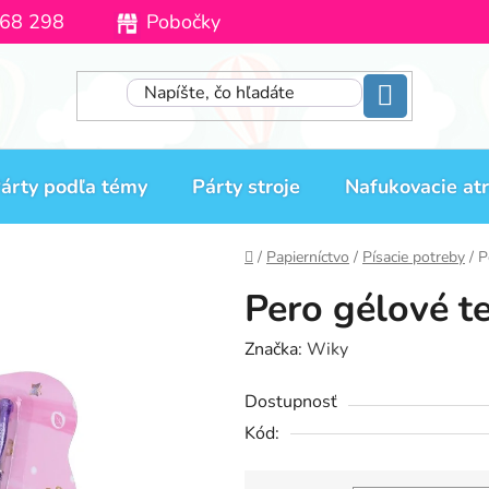
68 298
Pobočky
Moja objednávka
árty podľa témy
Párty stroje
Nafukovacie atr
Domov
/
Papierníctvo
/
Písacie potreby
/
P
Pero gélové te
Značka:
Wiky
Dostupnosť
Kód: