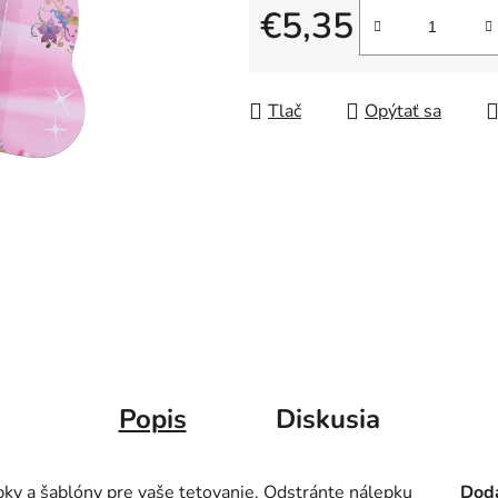
€5,35
Jednotková cena:
Tlač
Opýtať sa
Popis
Diskusia
pky a šablóny pre vaše tetovanie. Odstránte nálepku
Doda