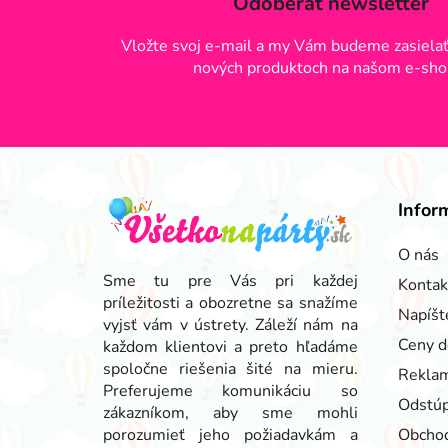
Odoberať newsletter
Vložte svoj e-mail a my Vám budeme zasielať
nových produktoch na našom e-sho
Z
á
Infor
p
ä
O nás
t
Sme tu pre Vás pri každej
Kontak
príležitosti a obozretne sa snažíme
i
Napíšt
vyjsť vám v ústrety. Záleží nám na
e
Ceny d
každom klientovi a preto hľadáme
spoločne riešenia šité na mieru.
Reklam
Preferujeme komunikáciu so
Odstúp
zákazníkom, aby sme mohli
porozumieť jeho požiadavkám a
Obcho