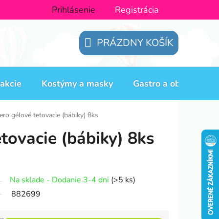
Prihlásenie
Registrácia
PRÁZDNY KOŠÍK
NÁKUPNÝ
KOŠÍK
akcie
Kostýmy a masky
Gastro a obaly
H
ero gélové tetovacie (bábiky) 8ks
tovacie (bábiky) 8ks
Na sklade - Dodanie 3-4 dni
(>5 ks)
882699