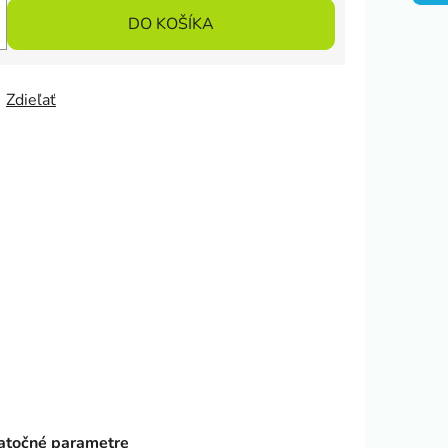
DO KOŠÍKA
Zdieľať
točné parametre