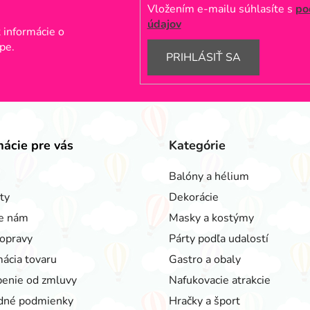
Vložením e-mailu súhlasíte s
po
údajov
 informácie o
pe.
PRIHLÁSIŤ SA
mácie pre vás
Kategórie
Balóny a hélium
ty
Dekorácie
e nám
Masky a kostýmy
opravy
Párty podľa udalostí
ácia tovaru
Gastro a obaly
enie od zmluvy
Nafukovacie atrakcie
dné podmienky
Hračky a šport