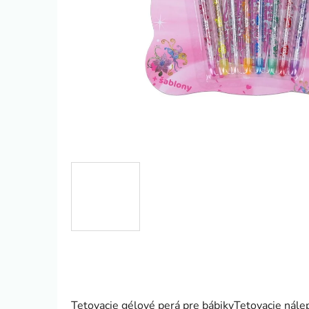
Tetovacie gélové perá pre bábikyTetovacie nále