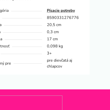
gória
Písacie potreby
8590331276776
a
20,5 cm
a
0,3 cm
ka
17 cm
tnosť
0,098 kg
3+
pre dievčatá aj
ný pre
chlapcov