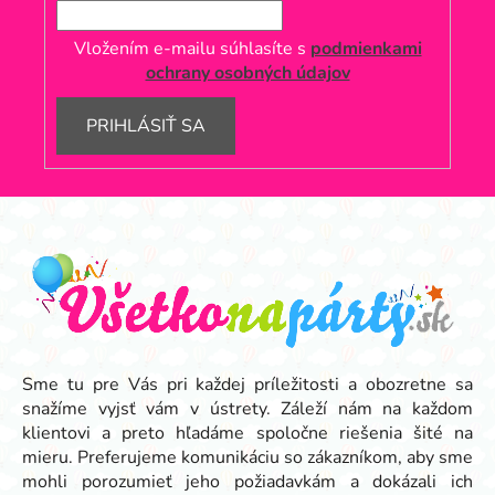
Vložením e-mailu súhlasíte s
podmienkami
ochrany osobných údajov
PRIHLÁSIŤ SA
Z
á
p
ä
t
i
e
Sme tu pre Vás pri každej príležitosti a obozretne sa
snažíme vyjsť vám v ústrety. Záleží nám na každom
klientovi a preto hľadáme spoločne riešenia šité na
mieru. Preferujeme komunikáciu so zákazníkom, aby sme
mohli porozumieť jeho požiadavkám a dokázali ich