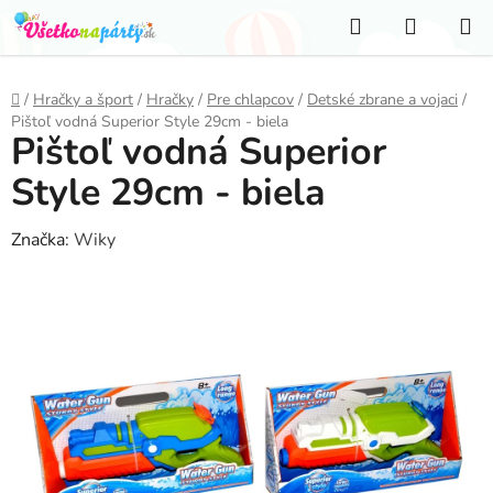
Prejsť
Hľadať
NÁKUP
na
KOŠÍK
obsah
Domov
/
Hračky a šport
/
Hračky
/
Pre chlapcov
/
Detské zbrane a vojaci
/
Pištoľ vodná Superior Style 29cm - biela
Pištoľ vodná Superior
Style 29cm - biela
Značka:
Wiky