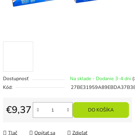
Dostupnosť
Na sklade - Dodanie 3-4 dni
(
Kód:
27BE31959A89EBDA37B3
€9,37
DO KOŠÍKA
Jednotková cena:
Tlač
Opýtať sa
Zdieľať