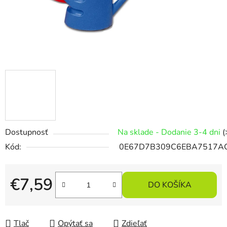
Dostupnosť
Na sklade - Dodanie 3-4 dni
(
Kód:
0E67D7B309C6EBA7517A
€7,59
DO KOŠÍKA
Jednotková cena:
Tlač
Opýtať sa
Zdieľať