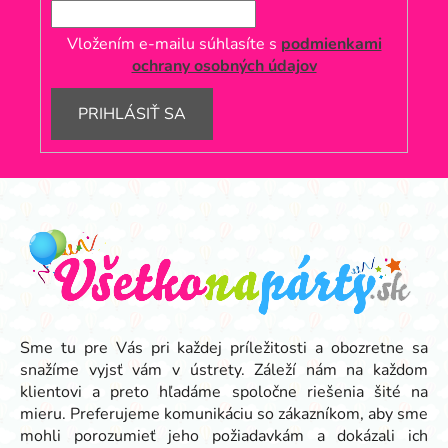
Vložením e-mailu súhlasíte s
podmienkami
ochrany osobných údajov
PRIHLÁSIŤ SA
Z
á
p
ä
t
i
e
Sme tu pre Vás pri každej príležitosti a obozretne sa
snažíme vyjsť vám v ústrety. Záleží nám na každom
klientovi a preto hľadáme spoločne riešenia šité na
mieru. Preferujeme komunikáciu so zákazníkom, aby sme
mohli porozumieť jeho požiadavkám a dokázali ich