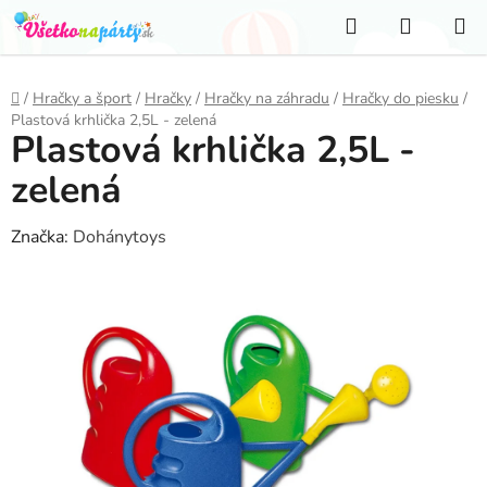
Prejsť
Hľadať
NÁKUP
na
KOŠÍK
obsah
Domov
/
Hračky a šport
/
Hračky
/
Hračky na záhradu
/
Hračky do piesku
/
Plastová krhlička 2,5L - zelená
Plastová krhlička 2,5L -
zelená
Značka:
Dohánytoys