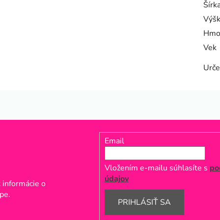
Šírk
Výš
Hmo
Vek
Urče
Email
Vložením e-mailu súhlasíte s
po
údajov
 informácie o
pe.
PRIHLÁSIŤ SA