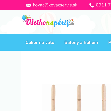
Prejsť
kovac@kovacservis.sk
0911 7
na
obsah
Cukor na vatu
Balóny a hélium
P