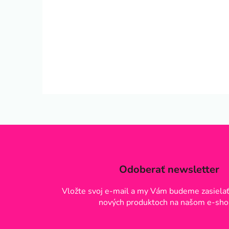
Odoberať newsletter
Vložte svoj e-mail a my Vám budeme zasielať
nových produktoch na našom e-sho