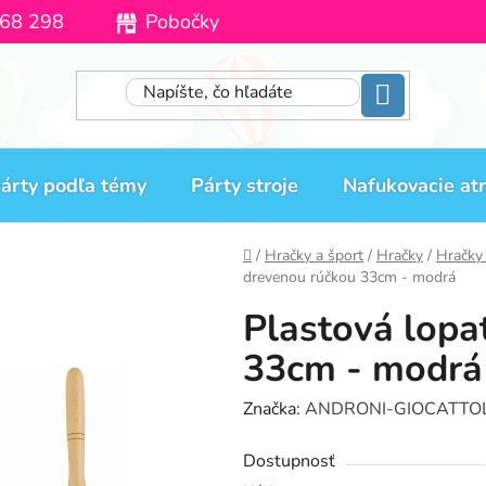
68 298
Pobočky
Moja objednávka
árty podľa témy
Párty stroje
Nafukovacie atr
Domov
/
Hračky a šport
/
Hračky
/
Hračky
drevenou rúčkou 33cm - modrá
Plastová lopa
33cm - modrá
Značka:
ANDRONI-GIOCATTOL
Dostupnosť