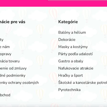
mácie pre vás
Kategórie
Balóny a hélium
ty
Dekorácie
e nám
Masky a kostýmy
opravy
Párty podľa udalostí
ácia tovaru
Gastro a obaly
enie od zmluvy
Nafukovacie atrakcie
dné podmienky
Hračky a šport
nky ochrany osobných
Školské a kancelárske potre
Pyrotechnika
obchod