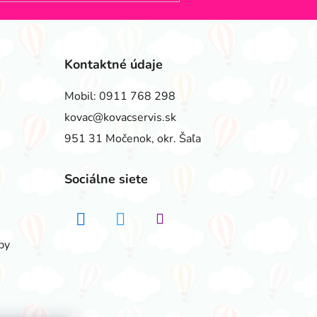
Kontaktné údaje
Mobil:
0911 768 298
kovac@kovacservis.sk
951 31 Močenok, okr. Šaľa
Sociálne siete
by