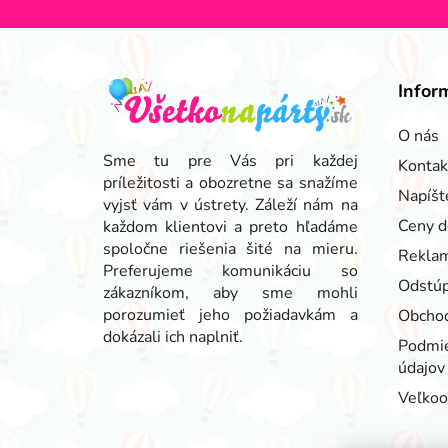
Z
á
Infor
p
ä
O nás
t
Sme tu pre Vás pri každej
Kontak
príležitosti a obozretne sa snažíme
i
Napíšt
vyjsť vám v ústrety. Záleží nám na
e
Ceny d
každom klientovi a preto hľadáme
spoločne riešenia šité na mieru.
Reklam
Preferujeme komunikáciu so
Odstúp
zákazníkom, aby sme mohli
porozumieť jeho požiadavkám a
Obcho
dokázali ich naplniť.
Podmie
údajov
Veľko