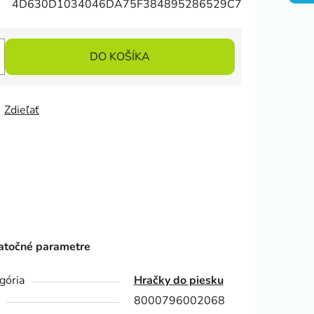
4D630D1034046DA75F384895286529C7
DO KOŠÍKA
Zdieľať
točné parametre
gória
Hračky do piesku
8000796002068