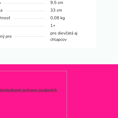
a
9,5 cm
ka
33 cm
tnosť
0,08 kg
1+
pre dievčatá aj
ný pre
chlapcov
dmienkami ochrany osobných