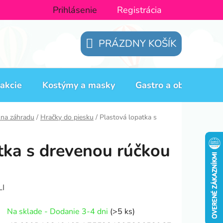
Prihlásenie
Registrácia
PRÁZDNY KOŠÍK
NÁKUPNÝ
KOŠÍK
akcie
Kostýmy a masky
Gastro a obaly
H
 na záhradu
/
Hračky do piesku
/
Plastová lopatka s
tka s drevenou rúčkou
I
Na sklade - Dodanie 3-4 dni
(>5 ks)