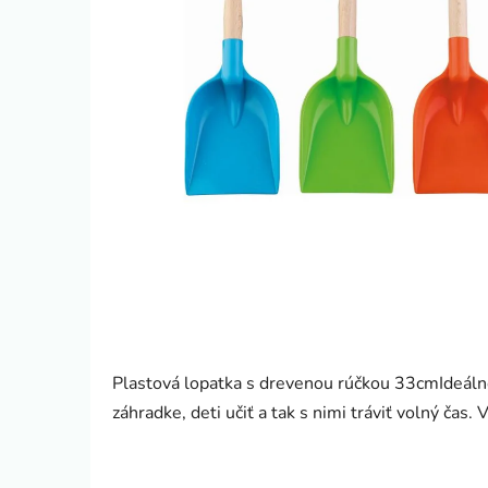
Plastová lopatka s drevenou rúčkou 33cmIdeálne
záhradke, deti učiť a tak s nimi tráviť volný čas