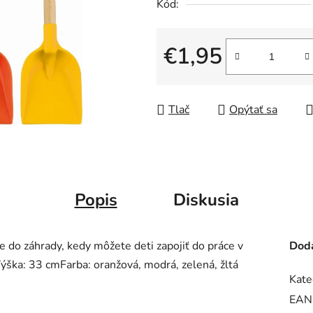
Kód:
€1,95
Jednotková cena:
Tlač
Opýtať sa
Popis
Diskusia
 do záhrady, kedy môžete deti zapojiť do práce v
Doda
. Výška: 33 cmFarba: oranžová, modrá, zelená, žltá
Kate
EAN