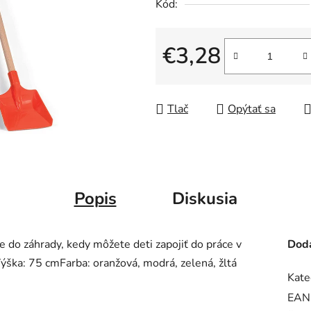
Kód:
€3,28
Jednotková cena:
Tlač
Opýtať sa
Popis
Diskusia
 do záhrady, kedy môžete deti zapojiť do práce v
Doda
. Výška: 75 cmFarba: oranžová, modrá, zelená, žltá
Kate
EAN