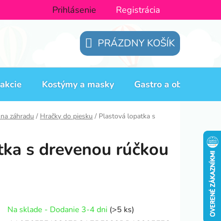
Prihlásenie
Registrácia
PRÁZDNY KOŠÍK
NÁKUPNÝ
KOŠÍK
akcie
Kostýmy a masky
Gastro a obaly
H
 na záhradu
/
Hračky do piesku
/
Plastová lopatka s
tka s drevenou rúčkou
Na sklade - Dodanie 3-4 dni
(>5 ks)