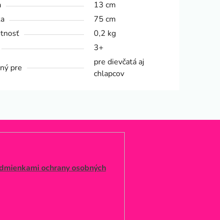
a
13 cm
ka
75 cm
tnosť
0,2 kg
3+
pre dievčatá aj
ný pre
chlapcov
dmienkami ochrany osobných