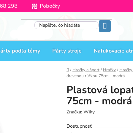
68 298
Pobočky
Moja objednávka
árty podľa témy
Párty stroje
Nafukovacie atr
Domov
/
Hračky a šport
/
Hračky
/
Hračky
drevenou rúčkou 75cm - modrá
Plastová lopa
75cm - modrá
Značka:
Wiky
Dostupnosť