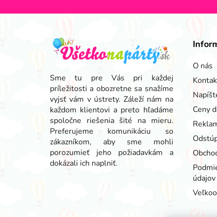
Z
á
Infor
p
ä
O nás
t
Sme tu pre Vás pri každej
Kontak
príležitosti a obozretne sa snažíme
i
Napíšt
vyjsť vám v ústrety. Záleží nám na
e
Ceny d
každom klientovi a preto hľadáme
spoločne riešenia šité na mieru.
Reklam
Preferujeme komunikáciu so
Odstúp
zákazníkom, aby sme mohli
porozumieť jeho požiadavkám a
Obcho
dokázali ich naplniť.
Podmie
údajov
Veľko