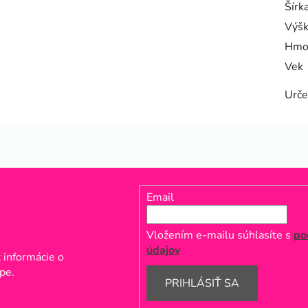
Šírk
Výš
Hmo
Vek
Urče
Email
Vložením e-mailu súhlasíte s
po
údajov
 informácie o
pe.
PRIHLÁSIŤ SA