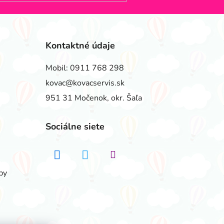
Kontaktné údaje
Mobil:
0911 768 298
kovac@kovacservis.sk
951 31 Močenok, okr. Šaľa
Sociálne siete
by