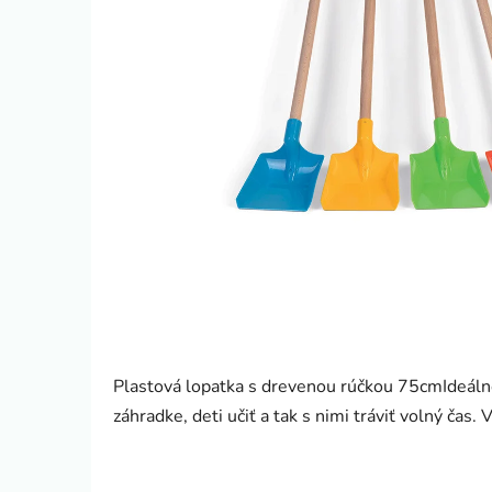
Plastová lopatka s drevenou rúčkou 75cmIdeálne
záhradke, deti učiť a tak s nimi tráviť volný čas