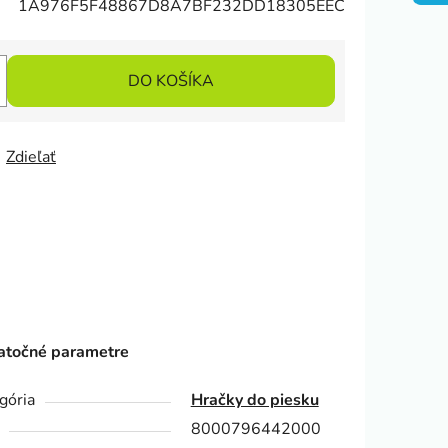
1A976F5F48867D8A7BF232DD18305EEC
DO KOŠÍKA
Zdieľať
točné parametre
gória
Hračky do piesku
8000796442000