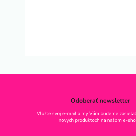
Odoberať newsletter
Vložte svoj e-mail a my Vám budeme zasielať
nových produktoch na našom e-sho