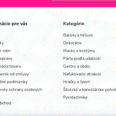
mácie pre vás
Kategórie
Balóny a hélium
ty
Dekorácie
e nám
Masky a kostýmy
opravy
Párty podľa udalostí
ácia tovaru
Gastro a obaly
enie od zmluvy
Nafukovacie atrakcie
dné podmienky
Hračky a šport
nky ochrany osobných
Školské a kancelárske potre
Pyrotechnika
obchod