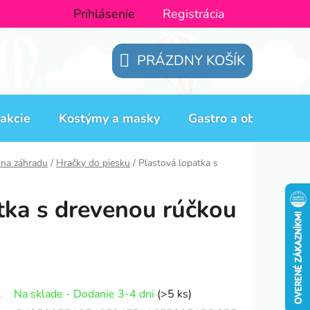
Prihlásenie
Registrácia
PRÁZDNY KOŠÍK
NÁKUPNÝ
KOŠÍK
akcie
Kostýmy a masky
Gastro a obaly
H
 na záhradu
/
Hračky do piesku
/
Plastová lopatka s
tka s drevenou rúčkou
Na sklade - Dodanie 3-4 dni
(>5 ks)