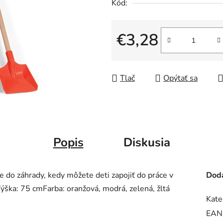
Kód:
€3,28
Jednotková cena:
Tlač
Opýtať sa
Popis
Diskusia
 do záhrady, kedy môžete deti zapojiť do práce v
Doda
. Výška: 75 cmFarba: oranžová, modrá, zelená, žltá
Kate
EAN