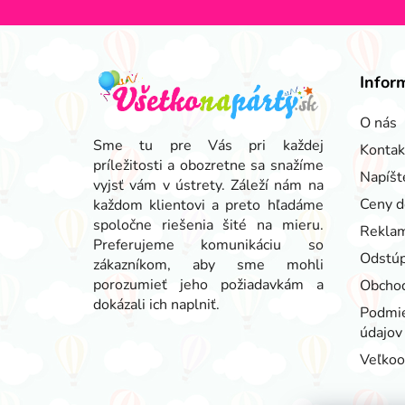
Z
á
Infor
p
ä
O nás
t
Sme tu pre Vás pri každej
Kontak
príležitosti a obozretne sa snažíme
i
Napíšt
vyjsť vám v ústrety. Záleží nám na
e
Ceny d
každom klientovi a preto hľadáme
spoločne riešenia šité na mieru.
Reklam
Preferujeme komunikáciu so
Odstúp
zákazníkom, aby sme mohli
porozumieť jeho požiadavkám a
Obcho
dokázali ich naplniť.
Podmie
údajov
Veľko