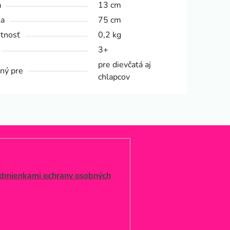
a
13 cm
ka
75 cm
tnosť
0,2 kg
3+
pre dievčatá aj
ný pre
chlapcov
dmienkami ochrany osobných