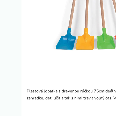
Plastová lopatka s drevenou rúčkou 75cmIdeálne
záhradke, deti učiť a tak s nimi tráviť volný čas