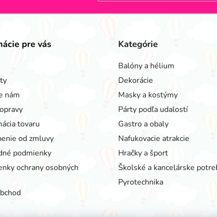
mácie pre vás
Kategórie
Balóny a hélium
ty
Dekorácie
e nám
Masky a kostýmy
opravy
Párty podľa udalostí
ácia tovaru
Gastro a obaly
enie od zmluvy
Nafukovacie atrakcie
dné podmienky
Hračky a šport
nky ochrany osobných
Školské a kancelárske potre
Pyrotechnika
obchod