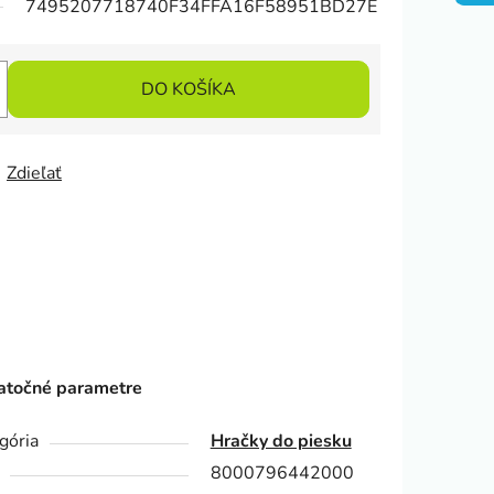
7495207718740F34FFA16F58951BD27E
DO KOŠÍKA
Zdieľať
točné parametre
gória
Hračky do piesku
8000796442000