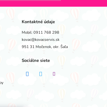
Kontaktné údaje
Mobil:
0911 768 298
kovac@kovacservis.sk
951 31 Močenok, okr. Šaľa
Sociálne siete
by