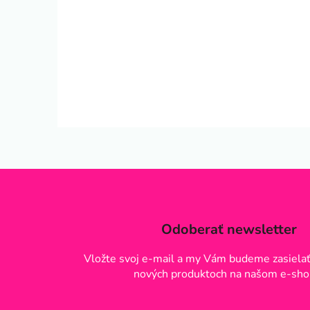
Odoberať newsletter
Vložte svoj e-mail a my Vám budeme zasielať
nových produktoch na našom e-sho