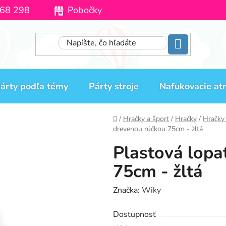
68 298
Pobočky
Moja objednávka
árty podľa témy
Párty stroje
Nafukovacie atr
Domov
/
Hračky a šport
/
Hračky
/
Hračky
drevenou rúčkou 75cm - žltá
Plastová lopa
75cm - žltá
Značka:
Wiky
Dostupnosť