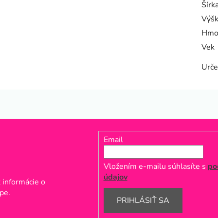
Šírk
Výš
Hmo
Vek
Urče
Email
Vložením e-mailu súhlasíte s
po
údajov
 informácie o
pe.
PRIHLÁSIŤ SA