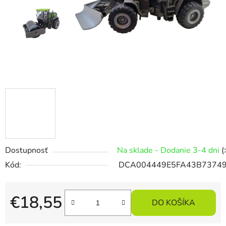
Dostupnosť
Na sklade - Dodanie 3-4 dni
(
Kód:
DCA004449E5FA43B7374
€18,55
DO KOŠÍKA
Jednotková cena: