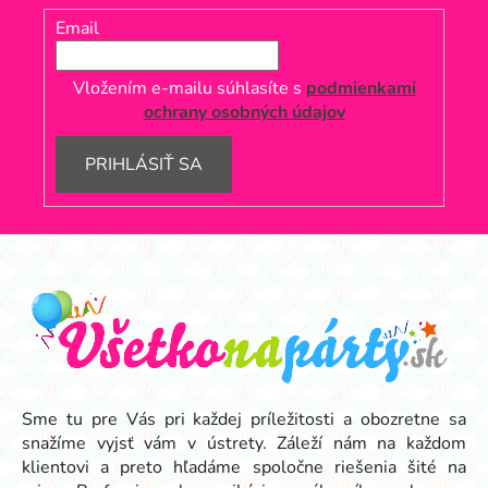
Email
Vložením e-mailu súhlasíte s
podmienkami
ochrany osobných údajov
PRIHLÁSIŤ SA
Z
á
p
ä
t
i
e
Sme tu pre Vás pri každej príležitosti a obozretne sa
snažíme vyjsť vám v ústrety. Záleží nám na každom
klientovi a preto hľadáme spoločne riešenia šité na