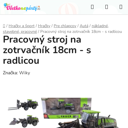
Prejsť
Hľadať
NÁKUP
na
KOŠÍK
obsah
Domov
/
Hračky a šport
/
Hračky
/
Pre chlapcov
/
Autá
/
nákladné,
stavebné, pracovné
/
Pracovný stroj na zotrvačník 18cm - s radlicou
Pracovný stroj na
zotrvačník 18cm - s
radlicou
Značka:
Wiky